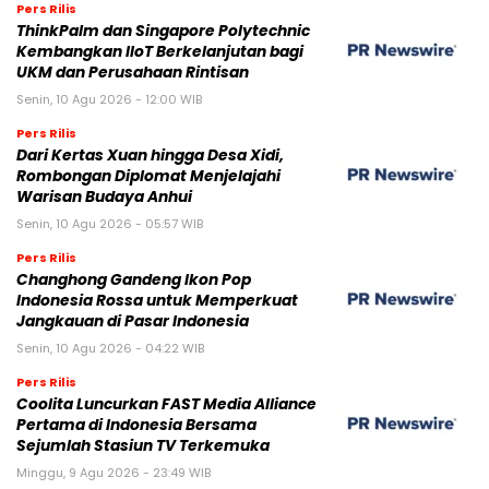
Pers Rilis
ThinkPalm dan Singapore Polytechnic
Kembangkan IIoT Berkelanjutan bagi
UKM dan Perusahaan Rintisan
Senin, 10 Agu 2026 - 12:00 WIB
Pers Rilis
Dari Kertas Xuan hingga Desa Xidi,
Rombongan Diplomat Menjelajahi
Warisan Budaya Anhui
Senin, 10 Agu 2026 - 05:57 WIB
Pers Rilis
Changhong Gandeng Ikon Pop
Indonesia Rossa untuk Memperkuat
Jangkauan di Pasar Indonesia
Senin, 10 Agu 2026 - 04:22 WIB
Pers Rilis
Coolita Luncurkan FAST Media Alliance
Pertama di Indonesia Bersama
Sejumlah Stasiun TV Terkemuka
Minggu, 9 Agu 2026 - 23:49 WIB