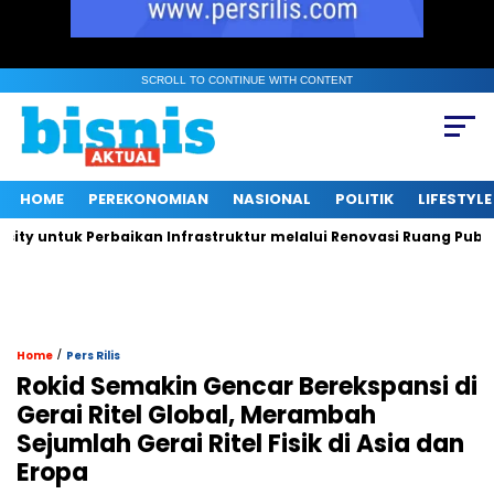
SCROLL TO CONTINUE WITH CONTENT
HOME
PEREKONOMIAN
NASIONAL
POLITIK
LIFESTYLE
ntuk Perbaikan Infrastruktur melalui Renovasi Ruang Publik
/
Home
Pers Rilis
Rokid Semakin Gencar Berekspansi di
Gerai Ritel Global, Merambah
Sejumlah Gerai Ritel Fisik di Asia dan
Eropa