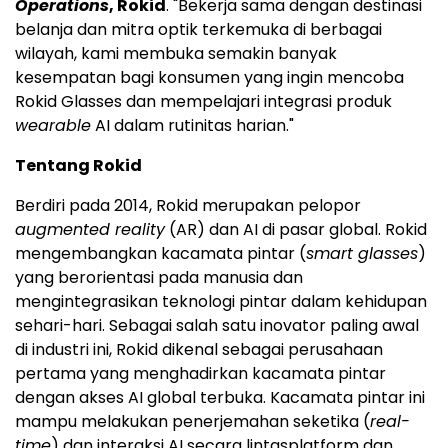
Operations
, Rokid
. "Bekerja sama dengan destinasi
belanja dan mitra optik terkemuka di berbagai
wilayah, kami membuka semakin banyak
kesempatan bagi konsumen yang ingin mencoba
Rokid Glasses dan mempelajari integrasi produk
wearable
AI dalam rutinitas harian."
Tentang Rokid
Berdiri pada 2014, Rokid merupakan pelopor
augmented reality
(AR) dan AI di pasar global. Rokid
mengembangkan kacamata pintar (
smart glasses
)
yang berorientasi pada manusia dan
mengintegrasikan teknologi pintar dalam kehidupan
sehari-hari. Sebagai salah satu inovator paling awal
di industri ini, Rokid dikenal sebagai perusahaan
pertama yang menghadirkan kacamata pintar
dengan akses AI global terbuka. Kacamata pintar ini
mampu melakukan penerjemahan seketika (
real-
time
) dan interaksi AI secara lintasplatform dan