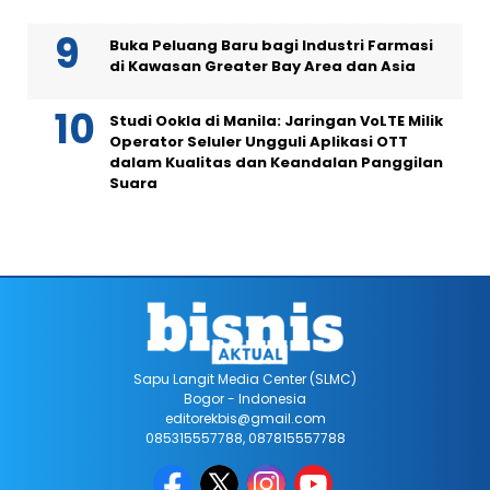
Buka Peluang Baru bagi Industri Farmasi
di Kawasan Greater Bay Area dan Asia
Studi Ookla di Manila: Jaringan VoLTE Milik
Operator Seluler Ungguli Aplikasi OTT
dalam Kualitas dan Keandalan Panggilan
Suara
Sapu Langit Media Center (SLMC)
Bogor - Indonesia
editorekbis@gmail.com
085315557788, 087815557788