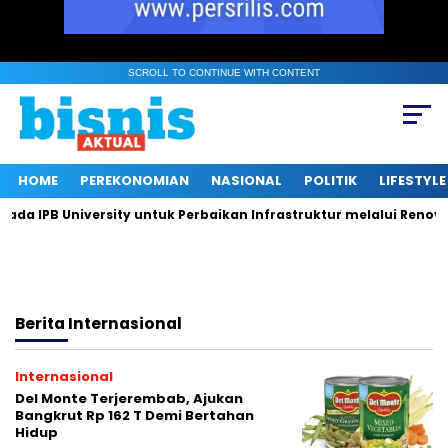
SCROLL TO CONTINUE WITH CONTENT
HOME
PEREKONOMIAN
NASIONAL
POLITIK
LIFESTYLE
 IPB University untuk Perbaikan Infrastruktur melalui Renovasi
Berita
Internasional
Internasional
Del Monte Terjerembab, Ajukan
Bangkrut Rp 162 T Demi Bertahan
Hidup