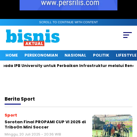
SCROLL TO CONTINUE WITH CONTENT
HOME
PEREKONOMIAN
NASIONAL
POLITIK
LIFESTYLE
da IPB University untuk Perbaikan Infrastruktur melalui Renova
Berita
Sport
Sport
Sorotan Final PROPAMI CUP VI 2025 di
TriboOn Mini Soccer
Minggu, 20 Juli 2025 - 20:36 WIB