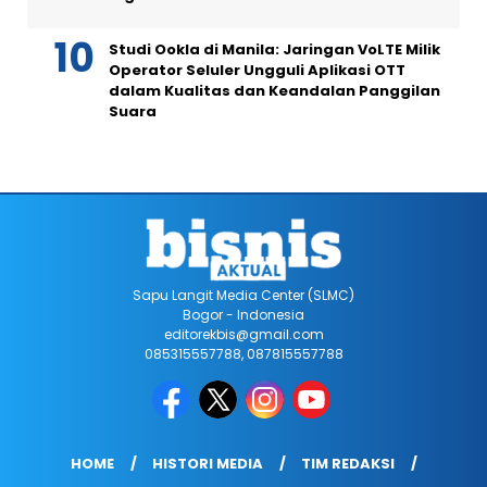
Studi Ookla di Manila: Jaringan VoLTE Milik
Operator Seluler Ungguli Aplikasi OTT
dalam Kualitas dan Keandalan Panggilan
Suara
Sapu Langit Media Center (SLMC)
Bogor - Indonesia
editorekbis@gmail.com
085315557788, 087815557788
HOME
HISTORI MEDIA
TIM REDAKSI