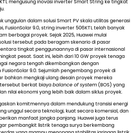
L mengusung inovasi inverter Smart String ke tingkat
u.
k unggulan dalam solusi Smart PV skala utilitas generasi
, FusionSolar 9.0, string inverter 506KTL telah banyak
am berbagai proyek. Sejak 2025, Huawei mulai
lusi tersebut pada beragam skenario di pasar
entara tingkat penggunaannya di pasar internasional
ingkat pesat. Saat ini, lebih dari 10 GW proyek tenaga
bagai negara tengah dikembangkan dengan
FusionSolar 9.0. Sejumlah pengembang proyek di
ar bahkan mengkaji ulang desain proyek mereka
 tersebut berkat biaya
balance of system
(BOS) yang
an nilai ekonomi yang lebih baik dalam siklus proyek.
askan komitmennya dalam mendukung transisi energi
ang unggul secara teknologi, kuat secara komersial, dan
ikan manfaat jangka panjang. Huawei juga terus
ar pembangkit listrik tenaga surya berkembang
cerdas yang mampu menopang stabilitas jaringan listrik,