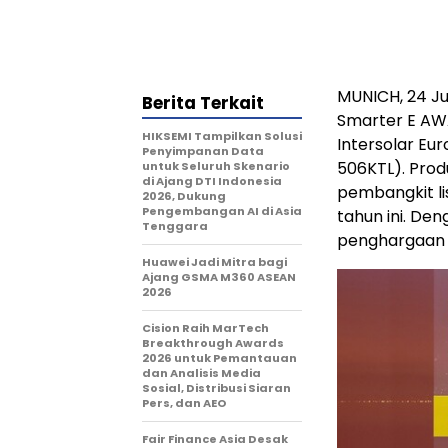
MUNICH, 24 Ju
Berita Terkait
Smarter E AWA
HIKSEMI Tampilkan Solusi
Intersolar Eu
Penyimpanan Data
506KTL). Produ
untuk Seluruh Skenario
di Ajang DTI Indonesia
pembangkit l
2026, Dukung
Pengembangan AI di Asia
tahun ini. De
Tenggara
penghargaan y
Huawei Jadi Mitra bagi
Ajang GSMA M360 ASEAN
2026
Cision Raih MarTech
Breakthrough Awards
2026 untuk Pemantauan
dan Analisis Media
Sosial, Distribusi Siaran
Pers, dan AEO
Fair Finance Asia Desak