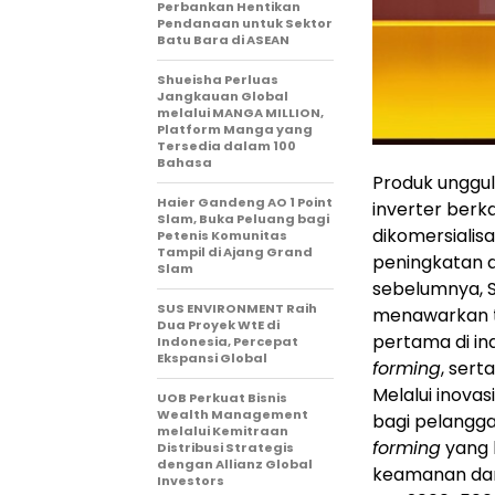
Perbankan Hentikan
Pendanaan untuk Sektor
Batu Bara di ASEAN
Shueisha Perluas
Jangkauan Global
melalui MANGA MILLION,
Platform Manga yang
Tersedia dalam 100
Bahasa
Produk unggu
Haier Gandeng AO 1 Point
inverter berk
Slam, Buka Peluang bagi
dikomersialisa
Petenis Komunitas
Tampil di Ajang Grand
peningkatan d
Slam
sebelumnya, S
SUS ENVIRONMENT Raih
menawarkan ti
Dua Proyek WtE di
pertama di ind
Indonesia, Percepat
Ekspansi Global
forming
, sert
Melalui inov
UOB Perkuat Bisnis
Wealth Management
bagi pelanggan
melalui Kemitraan
forming
yang l
Distribusi Strategis
dengan Allianz Global
keamanan dan 
Investors