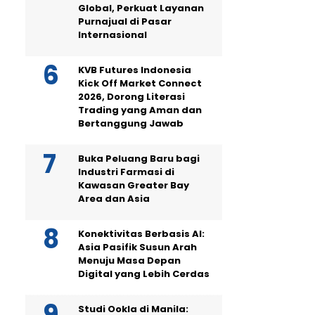
Global, Perkuat Layanan
Purnajual di Pasar
Internasional
KVB Futures Indonesia
Kick Off Market Connect
2026, Dorong Literasi
Trading yang Aman dan
Bertanggung Jawab
Buka Peluang Baru bagi
Industri Farmasi di
Kawasan Greater Bay
Area dan Asia
Konektivitas Berbasis AI:
Asia Pasifik Susun Arah
Menuju Masa Depan
Digital yang Lebih Cerdas
Studi Ookla di Manila: