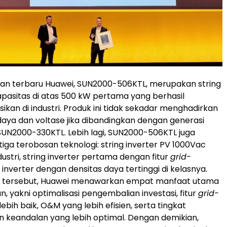
lan terbaru Huawei, SUN2000-506KTL, merupakan string
apasitas di atas 500 kW pertama yang berhasil
sikan di industri. Produk ini tidak sekadar menghadirkan
aya dan voltase jika dibandingkan dengan generasi
UN2000-330KTL. Lebih lagi, SUN2000-506KTL juga
ga terobosan teknologi: string inverter PV 1000Vac
ustri, string inverter pertama dengan fitur
grid-
a inverter dengan densitas daya tertinggi di kelasnya.
asi tersebut, Huawei menawarkan empat manfaat utama
, yakni optimalisasi pengembalian investasi, fitur
grid-
ebih baik, O&M yang lebih efisien, serta tingkat
keandalan yang lebih optimal. Dengan demikian,