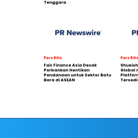
Tenggara
Pers Rilis
Pers Rili
Fair Finance Asia Desak
Shueish
Perbankan Hentikan
Global 
Pendanaan untuk Sektor Batu
Platfo
Bara di ASEAN
Tersedi