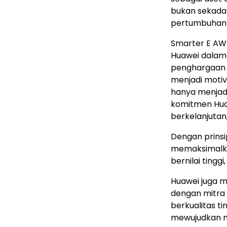
bukan sekada
pertumbuhan i
Smarter E AW
Huawei dalam
penghargaan 
menjadi motiv
hanya menjad
komitmen Huaw
berkelanjutan
Dengan prins
memaksimalkan
bernilai tinggi,
Huawei juga m
dengan mitra 
berkualitas t
mewujudkan ma