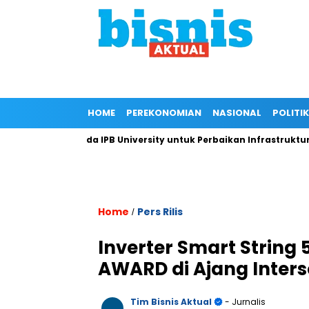
HOME
PEREKONOMIAN
NASIONAL
POLITIK
ngan Kepada IPB University untuk Perbaikan Infrastruktur melal
Home
Pers Rilis
/
Inverter Smart String
AWARD di Ajang Inters
Tim Bisnis Aktual
- Jurnalis