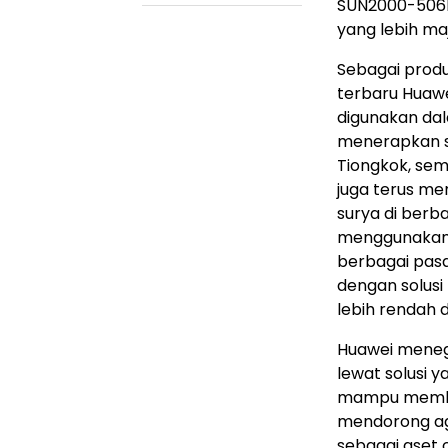
SUN2000-506KT
yang lebih maj
Sebagai produ
terbaru Huawei
digunakan dal
menerapkan so
Tiongkok, sem
juga terus men
surya di ber
menggunakan 
berbagai pas
dengan solusi
lebih rendah d
Huawei meneg
lewat solusi y
mampu member
mendorong ag
sebagai aset 