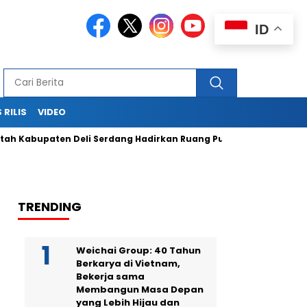
ID
 RILIS
VIDEO
upaten Deli Serdang Hadirkan Ruang Publik Bersama melalui 
TRENDING
Weichai Group: 40 Tahun
Berkarya di Vietnam,
Bekerja sama
Membangun Masa Depan
yang Lebih Hijau dan