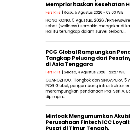
Memprioritaskan Kesehatan Ho
Pers Rilis
| Rabu, 5 Agustus 2026 - 03:00 WIB
HONG KONG, 5 Agustus, 2026 /PRNewswir
sehat (wellness) semakin mengakar di ka
Hal itu terungkap dalam survei terbaru…
PCG Global Rampungkan Pend
Tangkap Peluang dari Pesatn
di Asia Tenggara
Pers Rilis
| Selasa, 4 Agustus 2026 - 23:27 WIB
GUANGZHOU, Tiongkok dan SINGAPURA, 5 
PCG Global, pengembang infrastruktur ene
merampungkan pendanaan Pra-Seri A. Ba
dipimpin…
Mintoak Mengumumkan Akuisi
Perusahaan Fintech ICC Loyal
Pusat di Timur Tengah.