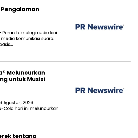
h Pengalaman
Peran teknologi audio kini
 media komunikasi suara.
rbasis…
a® Meluncurkan
ing untuk Musisi
6 Agustus, 2026
-Cola hari ini meluncurkan
erek tentang