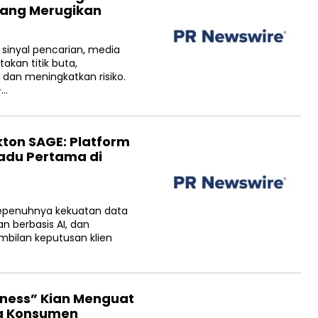
yang Merugikan
sinyal pencarian, media
akan titik buta,
dan meningkatkan risiko.
—…
ton SAGE: Platform
adu Pertama di
epenuhnya kekuatan data
n berbasis AI, dan
bilan keputusan klien
lness” Kian Menguat
ima Konsumen