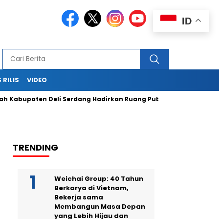
ID
 RILIS
VIDEO
upaten Deli Serdang Hadirkan Ruang Publik Bersama melalui P
TRENDING
Weichai Group: 40 Tahun
Berkarya di Vietnam,
Bekerja sama
Membangun Masa Depan
yang Lebih Hijau dan