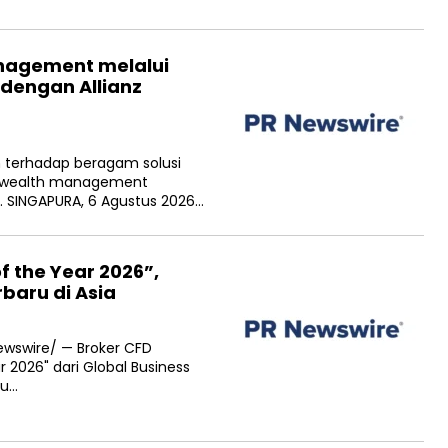
anagement melalui
 dengan Allianz
h terhadap beragam solusi
n wealth management
N. SINGAPURA, 6 Agustus 2026…
f the Year 2026”,
baru di Asia
ewswire/ — Broker CFD
r 2026" dari Global Business
ru…