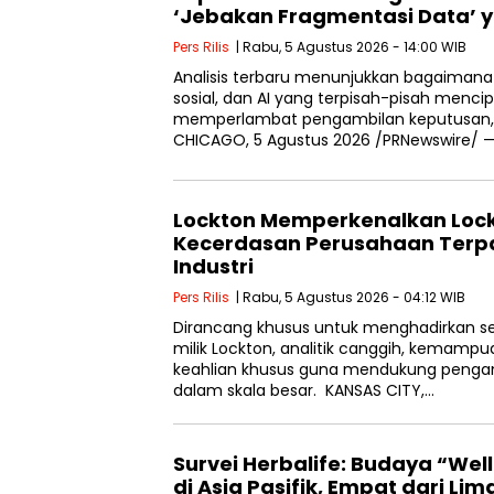
‘Jebakan Fragmentasi Data’ 
Pers Rilis
| Rabu, 5 Agustus 2026 - 14:00 WIB
Analisis terbaru menunjukkan bagaimana 
sosial, dan AI yang terpisah-pisah mencipt
memperlambat pengambilan keputusan, 
CHICAGO, 5 Agustus 2026 /PRNewswire/ 
Lockton Memperkenalkan Lock
Kecerdasan Perusahaan Terp
Industri
Pers Rilis
| Rabu, 5 Agustus 2026 - 04:12 WIB
Dirancang khusus untuk menghadirkan s
milik Lockton, analitik canggih, kemampua
keahlian khusus guna mendukung pengam
dalam skala besar. KANSAS CITY,…
Survei Herbalife: Budaya “Wel
di Asia Pasifik, Empat dari L