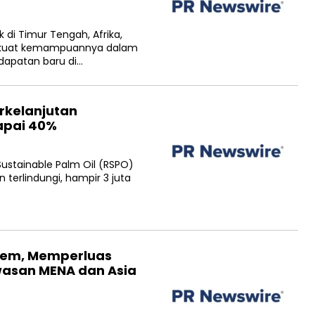
 di Timur Tengah, Afrika,
erkuat kemampuannya dalam
apatan baru di…
rkelanjutan
capai 40%
ustainable Palm Oil (RSPO)
 terlindungi, hampir 3 juta
hem, Memperluas
awasan MENA dan Asia