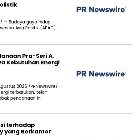
listik
e/ — Budaya gaya hidup
wasan Asia Pasifik (APAC).
anaan Pra-Seri A,
ya Kebutuhan Energi
Agustus 2026 /PRNewswire/ —
rgi terbarukan, telah
bak pendanaan ini
si terhadap
ty yang Berkantor