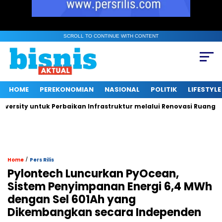
SCROLL TO CONTINUE WITH CONTENT
HOME
PEREKONOMIAN
NASIONAL
POLITIK
LIFESTYLE
ty untuk Perbaikan Infrastruktur melalui Renovasi Ruang Publik
/
Home
Pers Rilis
Pylontech Luncurkan PyOcean,
Sistem Penyimpanan Energi 6,4 MWh
dengan Sel 601Ah yang
Dikembangkan secara Independen