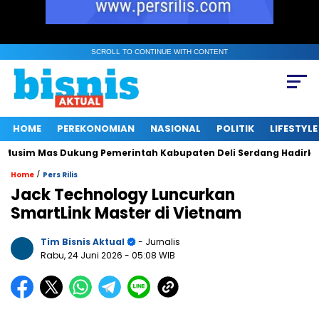
SCROLL TO CONTINUE WITH CONTENT
HOME
PEREKONOMIAN
NASIONAL
POLITIK
LIFESTYLE
sim Mas Dukung Pemerintah Kabupaten Deli Serdang Hadirkan R
/
Home
Pers Rilis
Jack Technology Luncurkan
SmartLink Master di Vietnam
Tim Bisnis Aktual
- Jurnalis
Rabu, 24 Juni 2026
- 05:08 WIB