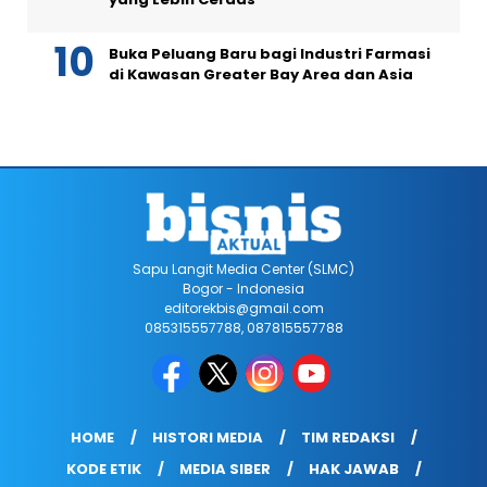
Buka Peluang Baru bagi Industri Farmasi
di Kawasan Greater Bay Area dan Asia
Sapu Langit Media Center (SLMC)
Bogor - Indonesia
editorekbis@gmail.com
085315557788, 087815557788
HOME
HISTORI MEDIA
TIM REDAKSI
KODE ETIK
MEDIA SIBER
HAK JAWAB