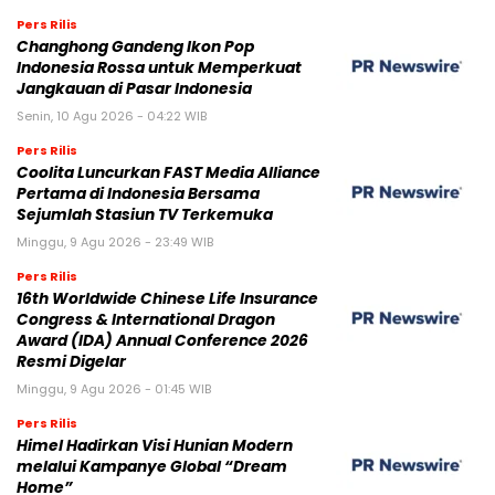
Pers Rilis
Changhong Gandeng Ikon Pop
Indonesia Rossa untuk Memperkuat
Jangkauan di Pasar Indonesia
Senin, 10 Agu 2026 - 04:22 WIB
Pers Rilis
Coolita Luncurkan FAST Media Alliance
Pertama di Indonesia Bersama
Sejumlah Stasiun TV Terkemuka
Minggu, 9 Agu 2026 - 23:49 WIB
Pers Rilis
16th Worldwide Chinese Life Insurance
Congress & International Dragon
Award (IDA) Annual Conference 2026
Resmi Digelar
Minggu, 9 Agu 2026 - 01:45 WIB
Pers Rilis
Himel Hadirkan Visi Hunian Modern
melalui Kampanye Global “Dream
Home”