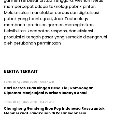
garmen terbesar di Asia Tenggara, Vietnam terus
mempercepat adopsi teknologi pabrik pintar.
Melalui solusi manufaktur cerdas dan digitalisasi
pabrik yang terintegrasi, Jack Technology
membantu produsen garmen meningkatkan
fleksibilitas, kecepatan respons, dan efisiensi
produksi di tengah pasar yang semakin dipengaruhi
oleh perubahan permintaan.
BERITA TERKAIT
Senin, 10 Agustus 2026 - 05:57 WIB
Dari Kertas Xuan hingga Desa Xidi, Rombongan
Diplomat Menjelajahi Warisan Budaya Anhui
Senin, 10 Agustus 2026 - 04:22 WIB
Changhong Gandeng Ikon Pop Indonesia Rossa untuk
Memperkuat Jangkauan di Pasar Indonesia