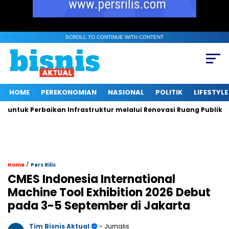
SCROLL TO CONTINUE WITH CONTENT
HOME
PEREKONOMIAN
NASIONAL
POLITIK
LIFESTYLE
tuk Perbaikan Infrastruktur melalui Renovasi Ruang Publik
/
Home
Pers Rilis
CMES Indonesia International
Machine Tool Exhibition 2026 Debut
pada 3-5 September di Jakarta
Tim Bisnis Aktual
- Jurnalis