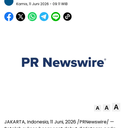
Kamis, 11 Juni 2026
- 09:11 WIB
A
A
A
JAKARTA, Indonesia
,
11 Juni, 2026
/PRNewswire/ —