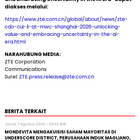
diakses melalui:
https://www.zte.com.cn/global/about/news/zte-
cdo-cui-li-at-mwc-shanghai-2026-unlocking-
value-and-embracing-uncertainty-in-the-ai-
era.html
NARAHUBUNG MEDIA:
ZTE Corporation
Communications
Surel:
ZTE.press.release@zte.com.
cn
BERITA TERKAIT
Jumat, 7 Agustus 2026 - 09:32 WIB
MONDEVITA MENGAKUISISI SAHAM MAYORITAS DI
UNDERSCORE DISTRICT, PERUSAHAAN INDUK MAGLIANO,