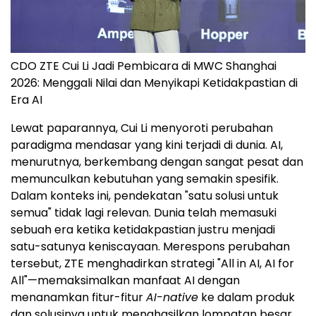
CDO ZTE Cui Li Jadi Pembicara di MWC Shanghai
2026: Menggali Nilai dan Menyikapi Ketidakpastian di
Era AI
Lewat paparannya, Cui Li menyoroti perubahan
paradigma mendasar yang kini terjadi di dunia. AI,
menurutnya, berkembang dengan sangat pesat dan
memunculkan kebutuhan yang semakin spesifik.
Dalam konteks ini, pendekatan "satu solusi untuk
semua" tidak lagi relevan. Dunia telah memasuki
sebuah era ketika ketidakpastian justru menjadi
satu-satunya keniscayaan. Merespons perubahan
tersebut, ZTE menghadirkan strategi "All in AI, AI for
All"—memaksimalkan manfaat AI dengan
menanamkan fitur-fitur
AI-native
ke dalam produk
dan solusinya untuk menghasilkan lompatan besar