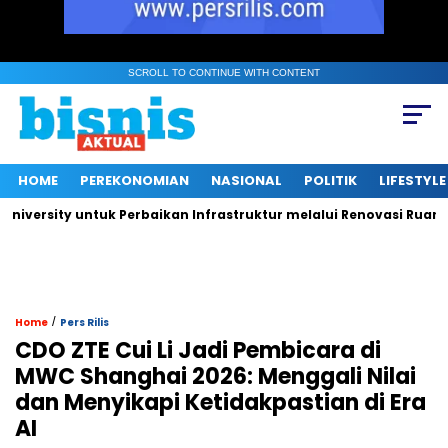
SCROLL TO CONTINUE WITH CONTENT
HOME
PEREKONOMIAN
NASIONAL
POLITIK
LIFESTYLE
rsity untuk Perbaikan Infrastruktur melalui Renovasi Ruang Pub
/
Home
Pers Rilis
CDO ZTE Cui Li Jadi Pembicara di
MWC Shanghai 2026: Menggali Nilai
dan Menyikapi Ketidakpastian di Era
AI