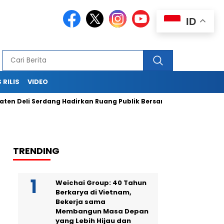
ID
 RILIS
VIDEO
erdang Hadirkan Ruang Publik Bersama melalui Pembangunan Al
TRENDING
Weichai Group: 40 Tahun
Berkarya di Vietnam,
Bekerja sama
Membangun Masa Depan
yang Lebih Hijau dan