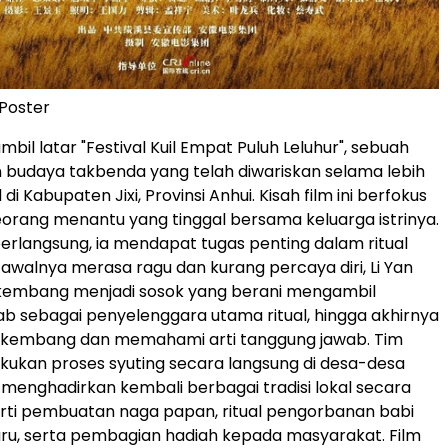
 Poster
mbil latar "Festival Kuil Empat Puluh Leluhur", sebuah
an budaya takbenda yang telah diwariskan selama lebih
di Kabupaten Jixi, Provinsi Anhui. Kisah film ini berfokus
seorang menantu yang tinggal bersama keluarga istrinya.
 berlangsung, ia mendapat tugas penting dalam ritual
i awalnya merasa ragu dan kurang percaya diri, Li Yan
kembang menjadi sosok yang berani mengambil
b sebagai penyelenggara utama ritual, hingga akhirnya
kembang dan memahami arti tanggung jawab. Tim
kukan proses syuting secara langsung di desa-desa
 menghadirkan kembali berbagai tradisi lokal secara
erti pembuatan naga papan, ritual pengorbanan babi
ru, serta pembagian hadiah kepada masyarakat. Film