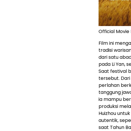
Official Movie
Film ini menga
tradisi waris
dari satu abad 
pada Li Yan, 
Saat festival
tersebut. Dar
perlahan ber
tanggung jawa
ia mampu ber
produksi mela
Huizhou untuk
autentik, sep
saat Tahun Ba