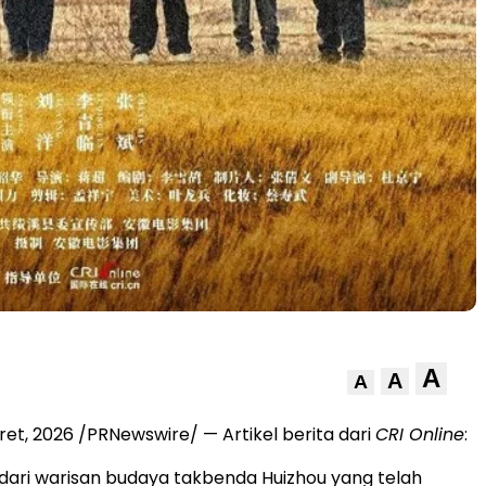
A
A
A
ret, 2026
/PRNewswire/ — Artikel berita dari
CRI Online
:
dari warisan budaya takbenda Huizhou yang telah