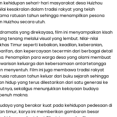
 kehidupan sehari-hari masyarakat desa Huizhou
ilai kesakralan dalam tradisi rakyat yang telah
elama ratusan tahun sehingga menampilkan pesona
 Huizhou secara utuh.
 dramatis yang direkayasa, film ini menyampaikan kisah
ng tenang melalui visual yang lembut. Nilai-nilai
has Timur seperti kebaikan, keadilan, keberanian,
arifan, dan kepercayaan tecermin dari berbagai detail
sa. Penampilan para warga desa yang alami membuat
g warisan keluarga dan kebersamaan antartetangga
n menyentuh. Film ini juga membawa tradisi rakyat
rusia ratusan tahun keluar dari buku sejarah sehingga
n hidup yang terus dilestarikan dari satu generasi ke
kutnya, sekaligus menunjukkan kekayaan budaya
 penuh makna.
budaya yang berakar kuat pada kehidupan pedesaan di
an timur, karya ini memberikan gambaran besar