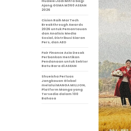
Huawei Jadi Mitra bagi
Ajang GSMA M360 ASEAN
2026
Cision Raih MarTech
Breakthrough Awards
2026 untuk Pemantauan
dan Analisis Media
Sosial, Distribusi Siaran
Pers, dan AEO
Fair Finance Asia Desak
Perbankan Hentikan
Pendanaan untuk Sektor
Batu Bara di ASEAN
Shueisha Perluas
Jangkauan Global
melalui MANGA MILLION,
Platform Manga yang
Tersedia dalam 100
Bahasa