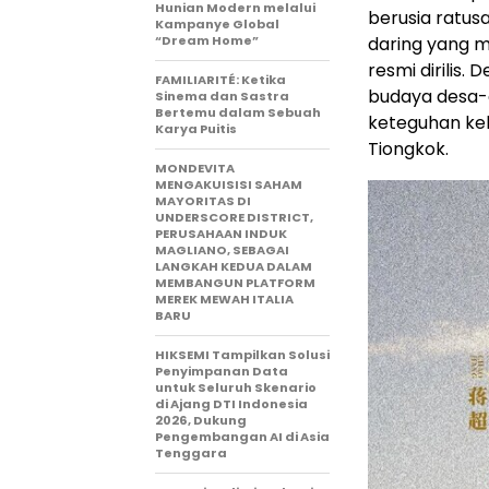
Hunian Modern melalui
berusia ratusa
Kampanye Global
“Dream Home”
daring yang m
resmi dirilis.
FAMILIARITÉ: Ketika
budaya desa-
Sinema dan Sastra
Bertemu dalam Sebuah
keteguhan ke
Karya Puitis
Tiongkok.
MONDEVITA
MENGAKUISISI SAHAM
MAYORITAS DI
UNDERSCORE DISTRICT,
PERUSAHAAN INDUK
MAGLIANO, SEBAGAI
LANGKAH KEDUA DALAM
MEMBANGUN PLATFORM
MEREK MEWAH ITALIA
BARU
HIKSEMI Tampilkan Solusi
Penyimpanan Data
untuk Seluruh Skenario
di Ajang DTI Indonesia
2026, Dukung
Pengembangan AI di Asia
Tenggara