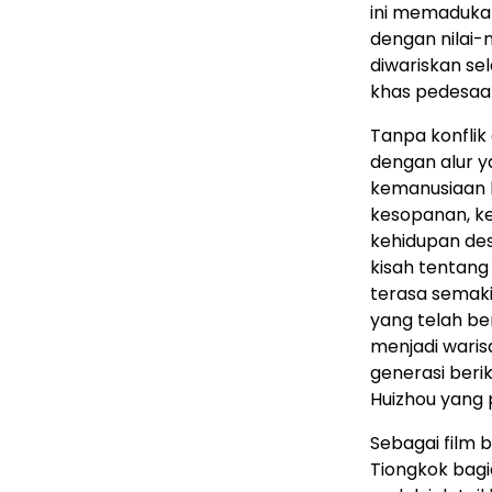
ini memadukan
dengan nilai-n
diwariskan s
khas pedesaan
Tanpa konflik
dengan alur ya
kemanusiaan k
kesopanan, ke
kehidupan de
kisah tentan
terasa semaki
yang telah be
menjadi warisa
generasi beri
Huizhou yang
Sebagai film 
Tiongkok bagi