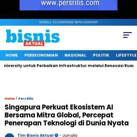
SCROLL TO CONTINUE WITH CONTENT
HOME
PEREKONOMIAN
NASIONAL
POLITIK
LIFESTYLE
sity untuk Perbaikan Infrastruktur melalui Renovasi Ruang Publ
/
Home
Pers Rilis
Singapura Perkuat Ekosistem AI
Bersama Mitra Global, Percepat
Penerapan Teknologi di Dunia Nyata
Tim Bisnis Aktual
- Jurnalis