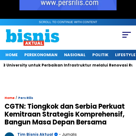
SCROLL TO CONTINUE WITH CONTENT
HOME
PEREKONOMIAN
NASIONAL
POLITIK
LIFESTYLE
versity untuk Perbaikan Infrastruktur melalui Renovasi Ruang 
/
Home
Pers Rilis
CGTN: Tiongkok dan Serbia Perkuat
Kemitraan Strategis Komprehensif,
Bangun Masa Depan Bersama
Tim Bisnis Aktual
- Jurnalis