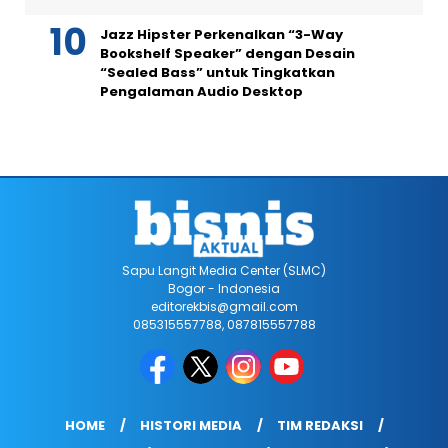
Jazz Hipster Perkenalkan “3-Way
Bookshelf Speaker” dengan Desain
“Sealed Bass” untuk Tingkatkan
Pengalaman Audio Desktop
Sapu Langit Media Center (SLMC)
Bogor - Indonesia
editorekbis@gmail.com
085315557788, 087815557788
HOME
HISTORI MEDIA
TIM REDAKSI