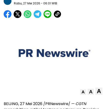
Rabu, 27 Mei 2026
- 06:01 WIB
A
A
A
BEIJING, 27 Mei 2026 /PRNewswire/ —
CGTN