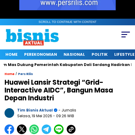
SCROLL TO CONTINUE WITH CONTENT
HOME
PEREKONOMIAN
NASIONAL
POLITIK
LIFESTYLE
s Dukung Pemerintah Kabupaten Deli Serdang Hadirkan Ruang 
/
Home
Pers Rilis
Huawei Lansir Strategi “Grid-
Interactive AIDC”, Bangun Masa
Depan Industri
Tim Bisnis Aktual
- Jurnalis
Selasa, 19 Mei 2026
- 09:26 WIB