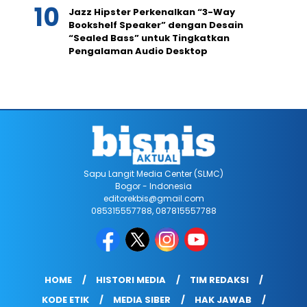
Jazz Hipster Perkenalkan “3-Way
Bookshelf Speaker” dengan Desain
“Sealed Bass” untuk Tingkatkan
Pengalaman Audio Desktop
Sapu Langit Media Center (SLMC)
Bogor - Indonesia
editorekbis@gmail.com
085315557788, 087815557788
HOME
HISTORI MEDIA
TIM REDAKSI
KODE ETIK
MEDIA SIBER
HAK JAWAB