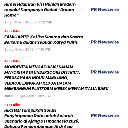
Himel Hadirkan Visi Hunian Modern
melalui Kampanye Global “Dream
Home”
Sabtu, 8 Agu 2026 - 14:26 WIB
Pers Rilis
FAMILIARITÉ: Ketika Sinema dan Sastra
Bertemu dalam Sebuah Karya Puitis
Sabtu, 8 Agu 2026 - 14:19 WIB
Pers Rilis
MONDEVITA MENGAKUISISI SAHAM
MAYORITAS DI UNDERSCORE DISTRICT,
PERUSAHAAN INDUK MAGLIANO,
SEBAGAI LANGKAH KEDUA DALAM
MEMBANGUN PLATFORM MEREK MEWAH ITALIA BARU
Jumat, 7 Agu 2026 - 09:32 WIB
Pers Rilis
HIKSEMI Tampilkan Solusi
Penyimpanan Data untuk Seluruh
Skenario di Ajang DTI Indonesia 2026,
Dukung Pengembangan AI di Asia