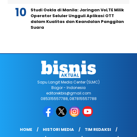
Studi Ookla di Manila: Jaringan VoLTE Milik
Operator Seluler Ungguli Aplikasi OTT
dalam Kualitas dan Keandalan Panggilan
Suara
Sapu Langit Media Center (SLMC)
Bogor - Indonesia
editorekbis@gmail.com
085315557788, 087815557788
HOME
HISTORI MEDIA
TIM REDAKSI