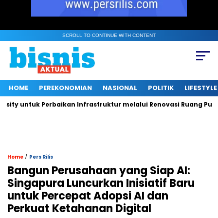
SCROLL TO CONTINUE WITH CONTENT
HOME
PEREKONOMIAN
NASIONAL
POLITIK
LIFESTYLE
untuk Perbaikan Infrastruktur melalui Renovasi Ruang Publik
/
Home
Pers Rilis
Bangun Perusahaan yang Siap AI:
Singapura Luncurkan Inisiatif Baru
untuk Percepat Adopsi AI dan
Perkuat Ketahanan Digital