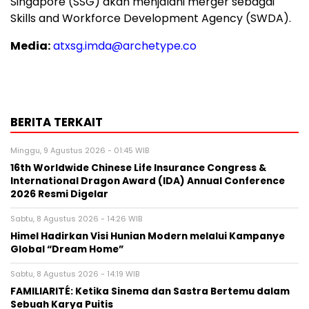
Singapore (SSG) akan menjalani merger sebagai
Skills and Workforce Development Agency (SWDA).
Media:
atxsg.imda@archetype.co
BERITA TERKAIT
Minggu, 9 Agustus 2026 - 01:45 WIB
16th Worldwide Chinese Life Insurance Congress &
International Dragon Award (IDA) Annual Conference
2026 Resmi Digelar
Sabtu, 8 Agustus 2026 - 14:26 WIB
Himel Hadirkan Visi Hunian Modern melalui Kampanye
Global “Dream Home”
Sabtu, 8 Agustus 2026 - 14:19 WIB
FAMILIARITÉ: Ketika Sinema dan Sastra Bertemu dalam
Sebuah Karya Puitis