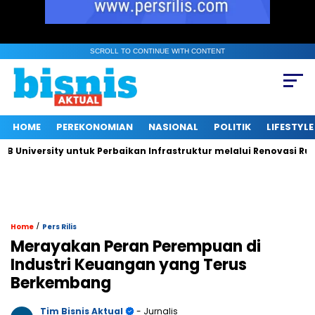
SCROLL TO CONTINUE WITH CONTENT
HOME
PEREKONOMIAN
NASIONAL
POLITIK
LIFESTYLE
versity untuk Perbaikan Infrastruktur melalui Renovasi Ruang P
/
Home
Pers Rilis
Merayakan Peran Perempuan di
Industri Keuangan yang Terus
Berkembang
Tim Bisnis Aktual
- Jurnalis