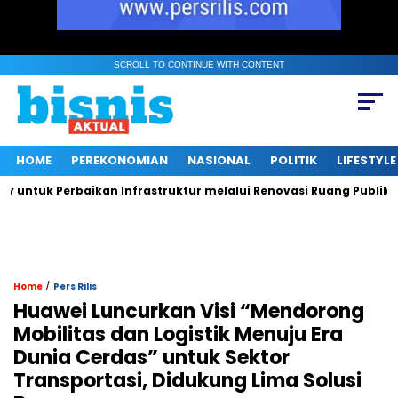
SCROLL TO CONTINUE WITH CONTENT
HOME
PEREKONOMIAN
NASIONAL
POLITIK
LIFESTYLE
 Perbaikan Infrastruktur melalui Renovasi Ruang Publik
Mu
/
Home
Pers Rilis
Huawei Luncurkan Visi “Mendorong
Mobilitas dan Logistik Menuju Era
Dunia Cerdas” untuk Sektor
Transportasi, Didukung Lima Solusi