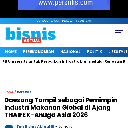
SCROLL TO CONTINUE WITH CONTENT
HOME
PEREKONOMIAN
NASIONAL
POLITIK
LIFESTYLE
niversity untuk Perbaikan Infrastruktur melalui Renovasi Ruang
/
Home
Pers Rilis
Daesang Tampil sebagai Pemimpin
Industri Makanan Global di Ajang
THAIFEX-Anuga Asia 2026
Tim Bisnis Aktual
- Jurnalis