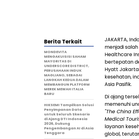
JAKARTA, Ind
Berita Terkait
menjadi salah 
MONDEVITA
Healthcare In
MENGAKUISISI SAHAM
bertepatan de
MAYORITAS DI
UNDERSCORE DISTRICT,
Hyatt Jakarta
PERUSAHAAN INDUK
MAGLIANO, SEBAGAI
kesehatan, in
LANGKAH KEDUA DALAM
Asia Pasifik.
MEMBANGUN PLATFORM
MEREK MEWAH ITALIA
BARU
Di ajang terse
memenuhi und
HIKSEMI Tampilkan Solusi
Penyimpanan Data
"The China Ef
untuk Seluruh Skenario
Medical Touris
di Ajang DTI Indonesia
2026, Dukung
layanan kese
Pengembangan AI di Asia
Tenggara
global, teruta