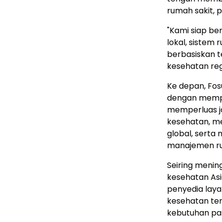
rumah sakit, p
"Kami siap ber
lokal, sistem
berbasiskan t
kesehatan regi
Ke depan, Fos
dengan memper
memperluas ja
kesehatan, m
global, sert
manajemen rum
Seiring menin
kesehatan Asi
penyedia lay
kesehatan ter
kebutuhan pas