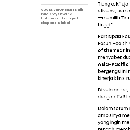
Tiongkok," uja
SUS ENVIRONMENT Raih
efisiensi, se
Dua Proyek WtE di
—memilih Tio
Indonesia, Percepat
Ekspansi Global
tinggi."
Partisipasi Fo
Fosun Health 
of the Year i
menyabet dua 
Asia-Pacific
bergengsi ini
kinerja klinis 
Di sela acara
dengan TVRI, 
Dalam forum 
ambisinya men
yang ingin me
tengah memba