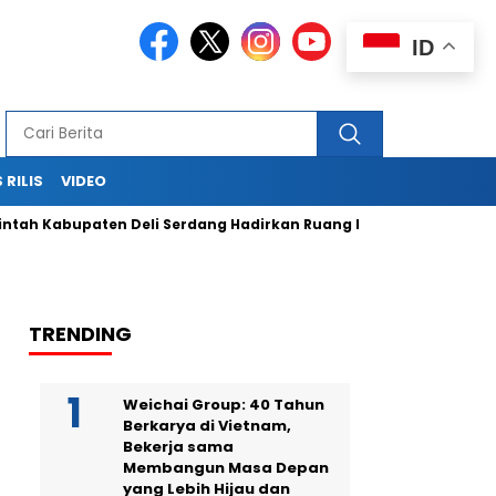
ID
 RILIS
VIDEO
bupaten Deli Serdang Hadirkan Ruang Publik Bersama melalui
TRENDING
Weichai Group: 40 Tahun
Berkarya di Vietnam,
Bekerja sama
Membangun Masa Depan
yang Lebih Hijau dan