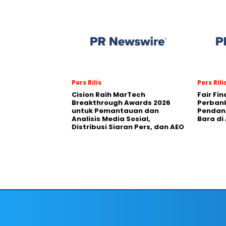
Pers Rilis
Pers Rili
Cision Raih MarTech
Fair Fi
Breakthrough Awards 2026
Perban
untuk Pemantauan dan
Pendana
Analisis Media Sosial,
Bara di
Distribusi Siaran Pers, dan AEO