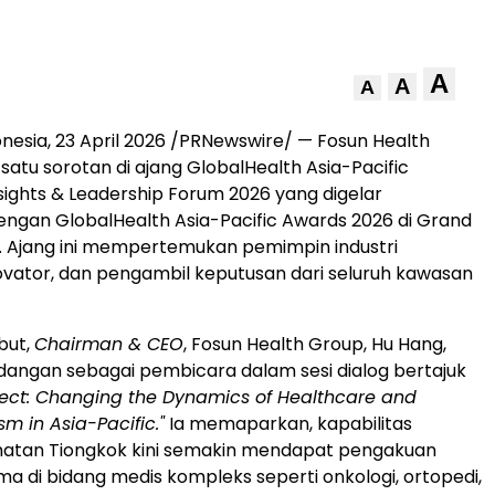
A
A
A
onesia
,
23 April 2026
/PRNewswire/ — Fosun Health
satu sorotan di ajang GlobalHealth Asia-Pacific
sights & Leadership Forum 2026 yang digelar
ngan GlobalHealth Asia-Pacific Awards 2026 di Grand
. Ajang ini mempertemukan pemimpin industri
ovator, dan pengambil keputusan dari seluruh kawasan
but,
Chairman & CEO
, Fosun Health Group, Hu Hang,
angan sebagai pembicara dalam sesi dialog bertajuk
fect: Changing the Dynamics of Healthcare and
m in Asia-Pacific."
Ia memaparkan, kapabilitas
hatan Tiongkok kini semakin mendapat pengakuan
ma di bidang medis kompleks seperti onkologi, ortopedi,