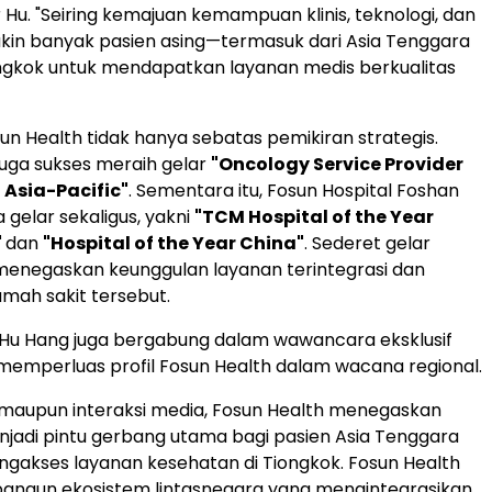
r Hu. "Seiring kemajuan kemampuan klinis, teknologi, dan
makin banyak pasien asing—termasuk dari Asia Tenggara
ngkok untuk mendapatkan layanan medis berkualitas
sun Health tidak hanya sebatas pemikiran strategis.
juga sukses meraih gelar
"Oncology Service Provider
n Asia-Pacific"
. Sementara itu, Fosun Hospital Foshan
gelar sekaligus, yakni
"TCM Hospital of the Year
"
dan
"Hospital of the Year China"
. Sederet gelar
 menegaskan keunggulan layanan terintegrasi dan
rumah sakit tersebut.
, Hu Hang juga bergabung dalam wawancara eksklusif
memperluas profil Fosun Health dalam wacana regional.
maupun interaksi media, Fosun Health menegaskan
jadi pintu gerbang utama bagi pasien Asia Tenggara
ngakses layanan kesehatan di Tiongkok. Fosun Health
ngun ekosistem lintasnegara yang mengintegrasikan