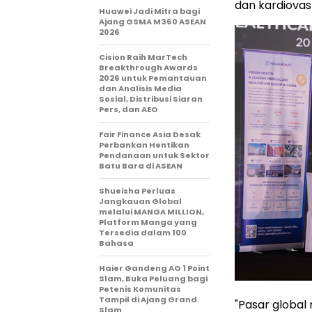
dan kardiovas
Huawei Jadi Mitra bagi
Ajang GSMA M360 ASEAN
2026
Cision Raih MarTech
Breakthrough Awards
2026 untuk Pemantauan
dan Analisis Media
Sosial, Distribusi Siaran
Pers, dan AEO
Fair Finance Asia Desak
Perbankan Hentikan
Pendanaan untuk Sektor
Batu Bara di ASEAN
Shueisha Perluas
Jangkauan Global
melalui MANGA MILLION,
Platform Manga yang
Tersedia dalam 100
Bahasa
Haier Gandeng AO 1 Point
Slam, Buka Peluang bagi
Petenis Komunitas
Tampil di Ajang Grand
"Pasar global
Slam