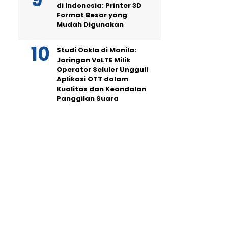
di Indonesia: Printer 3D
Format Besar yang
Mudah Digunakan
Studi Ookla di Manila:
Jaringan VoLTE Milik
Operator Seluler Ungguli
Aplikasi OTT dalam
Kualitas dan Keandalan
Panggilan Suara