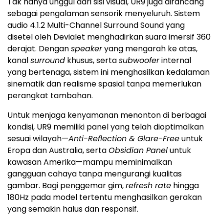
Tak hanya unggul dari sisi visual, UR9 juga dirancang
sebagai pengalaman sensorik menyeluruh. Sistem
audio 4.1.2 Multi-Channel Surround Sound yang
disetel oleh Devialet menghadirkan suara imersif 360
derajat. Dengan
speaker
yang mengarah ke atas,
kanal
surround
khusus, serta
subwoofer
internal
yang bertenaga, sistem ini menghasilkan kedalaman
sinematik dan realisme spasial tanpa memerlukan
perangkat tambahan.
Untuk menjaga kenyamanan menonton di berbagai
kondisi, UR9 memiliki panel yang telah dioptimalkan
sesuai wilayah—
Anti-Reflection & Glare-Free
untuk
Eropa dan Australia, serta
Obsidian Panel
untuk
kawasan Amerika—mampu meminimalkan
gangguan cahaya tanpa mengurangi kualitas
gambar. Bagi penggemar gim,
refresh rate
hingga
180Hz pada model tertentu menghasilkan gerakan
yang semakin halus dan responsif.