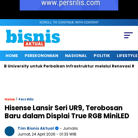
SCROLL TO CONTINUE WITH CONTENT
HOME
PEREKONOMIAN
NASIONAL
POLITIK
LIFESTYLE
iversity untuk Perbaikan Infrastruktur melalui Renovasi Ruang 
/
Home
Pers Rilis
Hisense Lansir Seri UR9, Terobosan
Baru dalam Displai True RGB MiniLED
Tim Bisnis Aktual
- Jurnalis
Jumat, 24 April 2026
- 01:33 WIB