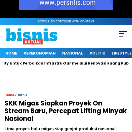
SCROLL TO CONTINUE WITH CONTENT
HOME
PEREKONOMIAN
NASIONAL
POLITIK
LIFESTYLE
ntuk Perbaikan Infrastruktur melalui Renovasi Ruang Publik
/
Home
Bisnis
SKK Migas Siapkan Proyek On
Stream Baru, Percepat Lifting Minyak
Nasional
Lima proyek hulu migas siap genjot produksi nasional,