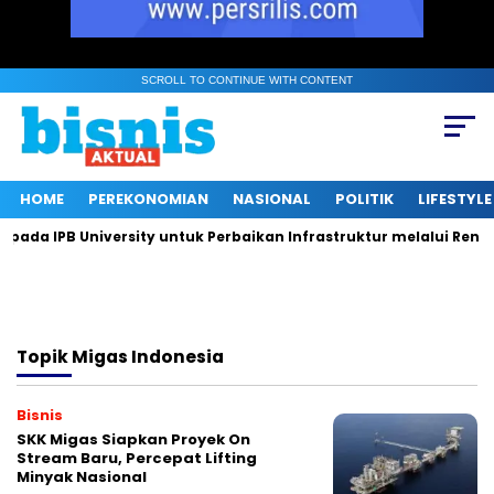
SCROLL TO CONTINUE WITH CONTENT
HOME
PEREKONOMIAN
NASIONAL
POLITIK
LIFESTYLE
da IPB University untuk Perbaikan Infrastruktur melalui Renova
Topik
Migas Indonesia
Bisnis
SKK Migas Siapkan Proyek On
Stream Baru, Percepat Lifting
Minyak Nasional