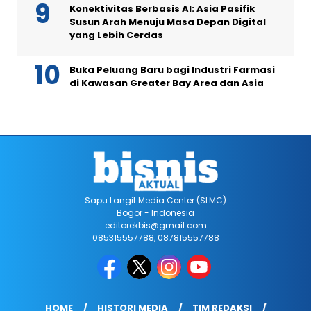
Konektivitas Berbasis AI: Asia Pasifik
Susun Arah Menuju Masa Depan Digital
yang Lebih Cerdas
Buka Peluang Baru bagi Industri Farmasi
di Kawasan Greater Bay Area dan Asia
Sapu Langit Media Center (SLMC)
Bogor - Indonesia
editorekbis@gmail.com
085315557788, 087815557788
HOME
HISTORI MEDIA
TIM REDAKSI