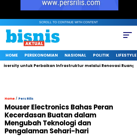
SCROLL TO CONTINUE WITH CONTENT
HOME
PEREKONOMIAN
NASIONAL
POLITIK
LIFESTYLE
sity untuk Perbaikan Infrastruktur melalui Renovasi Ruang Publ
/
Home
Pers Rilis
Mouser Electronics Bahas Peran
Kecerdasan Buatan dalam
Mengubah Teknologi dan
Pengalaman Sehari-hari