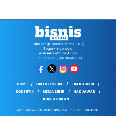
Sapu Langit Media Center (SLMC)
Bogor - Indonesia
editorekbis@gmail.com
085315557788, 087815557788
HOME
HISTORI MEDIA
TIM REDAKSI
KODE ETIK
MEDIA SIBER
HAK JAWAB
KONTAK IKLAN
COPYRIGHT © 2026 BISNISAKTUAL.COM - ALL RIGHTS RESERVED