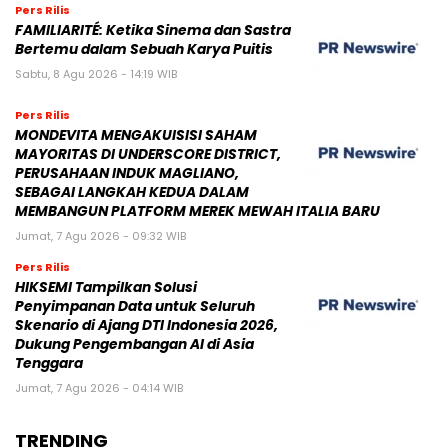
Pers Rilis
FAMILIARITÉ: Ketika Sinema dan Sastra
Bertemu dalam Sebuah Karya Puitis
Sabtu, 8 Agu 2026 - 14:19 WIB
Pers Rilis
MONDEVITA MENGAKUISISI SAHAM
MAYORITAS DI UNDERSCORE DISTRICT,
PERUSAHAAN INDUK MAGLIANO,
SEBAGAI LANGKAH KEDUA DALAM
MEMBANGUN PLATFORM MEREK MEWAH ITALIA BARU
Jumat, 7 Agu 2026 - 09:32 WIB
Pers Rilis
HIKSEMI Tampilkan Solusi
Penyimpanan Data untuk Seluruh
Skenario di Ajang DTI Indonesia 2026,
Dukung Pengembangan AI di Asia
Tenggara
Jumat, 7 Agu 2026 - 04:14 WIB
TRENDING