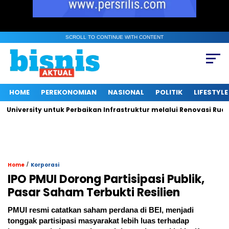
SCROLL TO CONTINUE WITH CONTENT
HOME
PEREKONOMIAN
NASIONAL
POLITIK
LIFESTYLE
ersity untuk Perbaikan Infrastruktur melalui Renovasi Ruang Pu
/
Home
Korporasi
IPO PMUI Dorong Partisipasi Publik,
Pasar Saham Terbukti Resilien
PMUI resmi catatkan saham perdana di BEI, menjadi
tonggak partisipasi masyarakat lebih luas terhadap