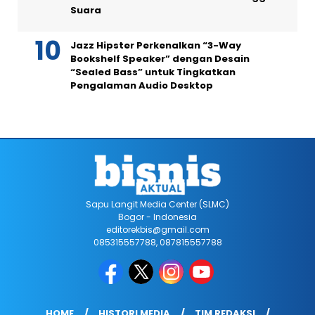
Suara
Jazz Hipster Perkenalkan “3-Way
Bookshelf Speaker” dengan Desain
“Sealed Bass” untuk Tingkatkan
Pengalaman Audio Desktop
Sapu Langit Media Center (SLMC)
Bogor - Indonesia
editorekbis@gmail.com
085315557788, 087815557788
HOME
HISTORI MEDIA
TIM REDAKSI