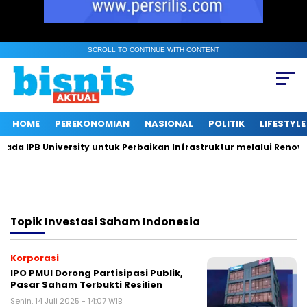
SCROLL TO CONTINUE WITH CONTENT
HOME
PEREKONOMIAN
NASIONAL
POLITIK
LIFESTYLE
a IPB University untuk Perbaikan Infrastruktur melalui Renovas
Topik
Investasi Saham Indonesia
Korporasi
IPO PMUI Dorong Partisipasi Publik,
Pasar Saham Terbukti Resilien
Senin, 14 Juli 2025 - 14:07 WIB