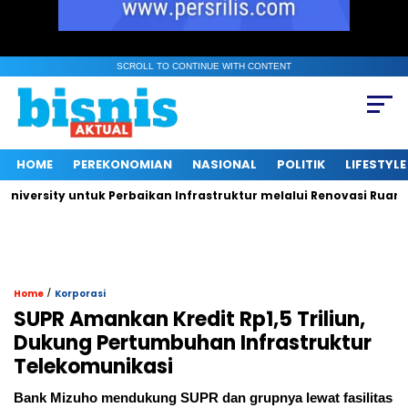
SCROLL TO CONTINUE WITH CONTENT
HOME
PEREKONOMIAN
NASIONAL
POLITIK
LIFESTYLE
sity untuk Perbaikan Infrastruktur melalui Renovasi Ruang Publ
/
Home
Korporasi
SUPR Amankan Kredit Rp1,5 Triliun,
Dukung Pertumbuhan Infrastruktur
Telekomunikasi
Bank Mizuho mendukung SUPR dan grupnya lewat fasilitas