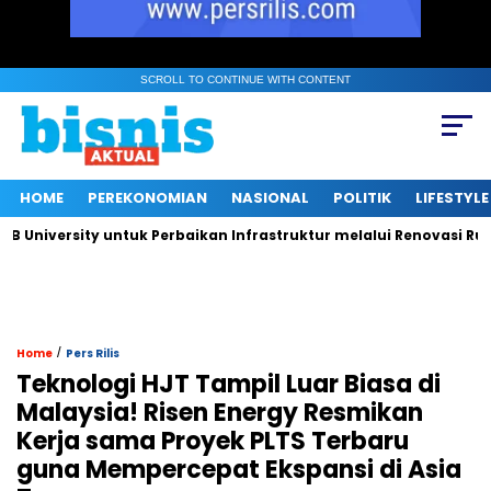
SCROLL TO CONTINUE WITH CONTENT
HOME
PEREKONOMIAN
NASIONAL
POLITIK
LIFESTYLE
iversity untuk Perbaikan Infrastruktur melalui Renovasi Ruang 
/
Home
Pers Rilis
Teknologi HJT Tampil Luar Biasa di
Malaysia! Risen Energy Resmikan
Kerja sama Proyek PLTS Terbaru
guna Mempercepat Ekspansi di Asia