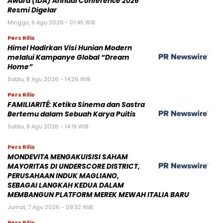
Award (IDA) Annual Conference 2026
Resmi Digelar
Minggu, 9 Agu 2026 - 01:45 WIB
Pers Rilis
Himel Hadirkan Visi Hunian Modern
melalui Kampanye Global “Dream
Home”
Sabtu, 8 Agu 2026 - 14:26 WIB
Pers Rilis
FAMILIARITÉ: Ketika Sinema dan Sastra
Bertemu dalam Sebuah Karya Puitis
Sabtu, 8 Agu 2026 - 14:19 WIB
Pers Rilis
MONDEVITA MENGAKUISISI SAHAM
MAYORITAS DI UNDERSCORE DISTRICT,
PERUSAHAAN INDUK MAGLIANO,
SEBAGAI LANGKAH KEDUA DALAM
MEMBANGUN PLATFORM MEREK MEWAH ITALIA BARU
Jumat, 7 Agu 2026 - 09:32 WIB
Pers Rilis