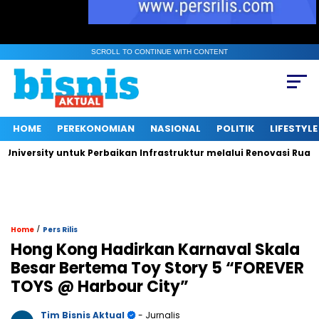
SCROLL TO CONTINUE WITH CONTENT
HOME
PEREKONOMIAN
NASIONAL
POLITIK
LIFESTYLE
ity untuk Perbaikan Infrastruktur melalui Renovasi Ruang Publi
/
Home
Pers Rilis
Hong Kong Hadirkan Karnaval Skala
Besar Bertema Toy Story 5 “FOREVER
TOYS @ Harbour City”
Tim Bisnis Aktual
- Jurnalis