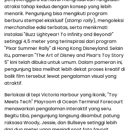
atraksi tahap kedua dengan konsep yang lebih
menarik. Pengunjung bisa mengikuti program
berburu stempel eksklusif (
stamp rally
), mengoleksi
merchandise
edisi terbatas, serta menikmati
instalasi "Buzz Lightyear! To Infinity and Beyond!"
setinggi 4,5 meter yang terinspirasi dari program
"Pixar Summer Rally" di Hong Kong Disneyland. Selain
itu, pameran "The Art of Disney and Pixar’s Toy Story
5" kini telah dibuka untuk umum. Dalam pameran ini,
pengunjung bisa melihat lebih dekat proses kreatif di
balik film tersebut lewat pengalaman visual yang
atraktif.
Berlokasi di tepi Victoria Harbour yang ikonik, "Toy
Meets Tech" Playroom di Ocean Terminal Forecourt
menawarkan pengalaman interaktif yang seru.
Begitu tiba, pengunjung langsung disambut patung
raksasa Woody, Jessie, dan Bullseye setinggi lebih
dari dua meter yang menjadi spot foto favorit.