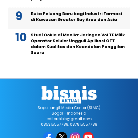
Buka Peluang Baru bagi Industri Farmasi
di Kawasan Greater Bay Area dan Asia
Studi Ookla di Manila: Jaringan VoLTE Milik
Operator Seluler Ungguli Aplikasi OTT
dalam Kualitas dan Keandalan Panggilan
Suara
Sapu Langit Media Center (SLMC)
Bogor - Indonesia
editorekbis@gmail.com
085315557788, 087815557788