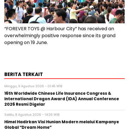
“FOREVER TOYS @ Harbour City” has received an
overwhelmingly positive response since its grand
opening on 19 June.
BERITA TERKAIT
Minggu, 9 Agustus 2026 - 01:45 WIB
16th Worldwide Chinese Life Insurance Congress &
International Dragon Award (IDA) Annual Conference
2026 Resmi Digelar
Sabtu, 8 Agustus 2026 - 14:26 WIB
Himel Hadirkan Visi Hunian Modern melalui Kampanye
Global “Dream Home”