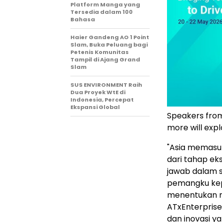
Platform Manga yang
Tersedia dalam 100
Bahasa
Haier Gandeng AO 1 Point
Slam, Buka Peluang bagi
Petenis Komunitas
Tampil di Ajang Grand
Slam
SUS ENVIRONMENT Raih
Dua Proyek WtE di
Indonesia, Percepat
Ekspansi Global
Speakers from
more will exp
"Asia memasuk
dari tahap e
jawab dalam 
pemangku kep
menentukan ma
ATxEnterprise,
dan inovasi y