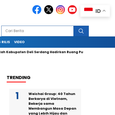
ID
 RILIS
VIDEO
paten Deli Serdang Hadirkan Ruang Publik Bersama melalui P
TRENDING
Weichai Group: 40 Tahun
Berkarya di Vietnam,
Bekerja sama
Membangun Masa Depan
yang Lebih Hijau dan