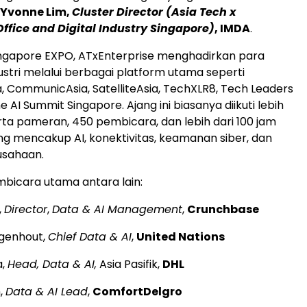
Yvonne Lim,
Cluster Director (Asia Tech x
fice and Digital Industry Singapore)
, IMDA
.
Singapore EXPO, ATxEnterprise menghadirkan para
stri melalui berbagai platform utama seperti
, CommunicAsia, SatelliteAsia, TechXLR8, Tech Leaders
 AI Summit Singapore. Ajang ini biasanya diikuti lebih
rta pameran, 450 pembicara, dan lebih dari 100 jam
ng mencakup AI, konektivitas, keamanan siber, dan
usahaan.
bicara utama antara lain:
,
Director
,
Data & AI Management
,
Crunchbase
genhout,
Chief Data & AI
,
United Nations
a,
Head, Data & AI,
Asia Pasifik,
DHL
,
Data & AI Lead
,
ComfortDelgro