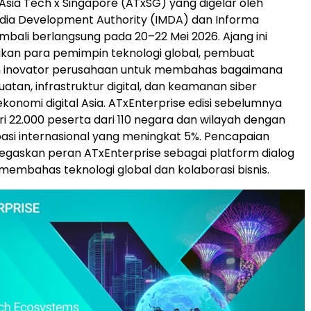
 Asia Tech x Singapore (ATxSG) yang digelar oleh
ia Development Authority (IMDA) dan Informa
embali berlangsung pada 20–22 Mei 2026. Ajang ini
n para pemimpin teknologi global, pembuat
an inovator perusahaan untuk membahas bagaimana
atan, infrastruktur digital, dan keamanan siber
onomi digital Asia. ATxEnterprise edisi sebelumnya
dari 22.000 peserta dari 110 negara dan wilayah dengan
pasi internasional yang meningkat 5%. Pencapaian
gaskan peran ATxEnterprise sebagai platform dialog
membahas teknologi global dan kolaborasi bisnis.