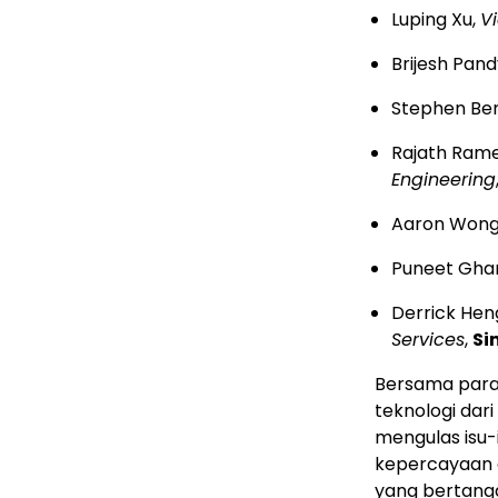
Luping Xu,
V
Brijesh Pan
Stephen Be
Rajath Ram
Engineering
Aaron Wong
Puneet Gha
Derrick Hen
Services
,
Si
Bersama para 
teknologi dar
mengulas isu-i
kepercayaan di
yang bertang