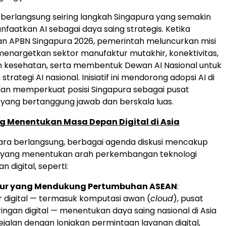
ga berlangsung seiring langkah Singapura yang semakin
aatkan AI sebagai daya saing strategis. Ketika
APBN Singapura 2026, pemerintah meluncurkan misi
menargetkan sektor manufaktur mutakhir, konektivitas,
n kesehatan, serta membentuk Dewan AI Nasional untuk
rategi AI nasional. Inisiatif ini mendorong adopsi AI di
 dan memperkuat posisi Singapura sebagai pusat
yang bertanggung jawab dan berskala luas.
 Menentukan Masa Depan Digital di Asia
ara berlangsung, berbagai agenda diskusi mencakup
r yang menentukan arah perkembangan teknologi
 digital, seperti:
ktur yang Mendukung Pertumbuhan ASEAN
:
ur digital — termasuk komputasi awan (
cloud
), pusat
ringan digital — menentukan daya saing nasional di Asia
ejalan dengan lonjakan permintaan layanan digital,