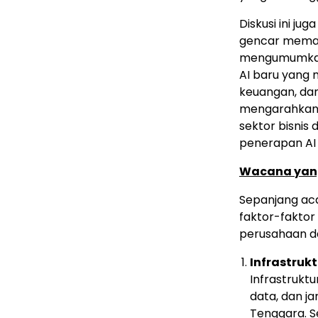
Diskusi ini ju
gencar memanf
mengumumkan 
AI baru yang 
keuangan, da
mengarahkan st
sektor bisnis
penerapan AI 
Wacana yang
Sepanjang ac
faktor-fakto
perusahaan dan
Infrastru
Infrastrukt
data, dan ja
Tenggara. S