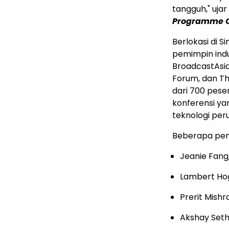
tangguh," ujar
Programme Of
Berlokasi di 
pemimpin indu
BroadcastAsia
Forum, dan The
dari 700 pese
konferensi ya
teknologi per
Beberapa pem
Jeanie Fang
Lambert Ho
Prerit Mishr
Akshay Seth