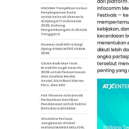
dari platform
Infocomm Med
HIKSEMI Tampilkan Solusi
Penyimpanan Data
Festivals — k
untuk Seluruh Skenario
di Ajang DTI Indonesia
mempertemuka
2026, Dukung
kebijakan, d
Pengembangan AI di Asia
Tenggara
kecerdasan bu
menentukan ek
Huawei Jadi Mitra bagi
Ajang GSMA M360 ASEAN
diikuti lebih 
2026
angka partisi
tersebut mene
Cision Raih MarTech
Breakthrough Awards
penting yang 
2026 untuk Pemantauan
dan Analisis Media
Sosial, Distribusi Siaran
Pers, dan AEO
Fair Finance Asia Desak
Perbankan Hentikan
Pendanaan untuk Sektor
Batu Bara di ASEAN
Shueisha Perluas
Jangkauan Global
melalui MANGA MILLION,