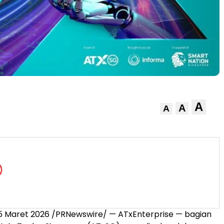
A
A
A
5 Maret 2026 /PRNewswire/ — ATxEnterprise — bagian