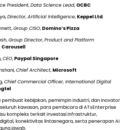
ice President
,
Data Science Lead
,
OCBC
dya,
Director
,
Artificial Intelligence
,
Keppel Ltd
.
nnett,
Group CISO
,
Domino’s Pizza
esh,
Group Director
,
Product and Platform
,
Carousell
,
CEO
,
Paypal Singapore
nshani,
Chief Architect
,
Microsoft
g,
Chief Commercial Officer, International Digital
ngtel
pembuat kebijakan, pemimpin industri, dan inovator
i seluruh kawasan, para pembicara di ATxEnterprise
su kompleks terkait investasi infrastruktur,
gital, konektivitas lintasnegara, serta penerapan AI
gung jawab.