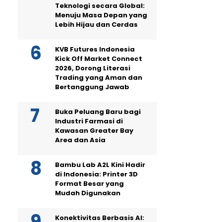
Teknologi secara Global:
Menuju Masa Depan yang
Lebih Hijau dan Cerdas
KVB Futures Indonesia
Kick Off Market Connect
2026, Dorong Literasi
Trading yang Aman dan
Bertanggung Jawab
Buka Peluang Baru bagi
Industri Farmasi di
Kawasan Greater Bay
Area dan Asia
Bambu Lab A2L Kini Hadir
di Indonesia: Printer 3D
Format Besar yang
Mudah Digunakan
Konektivitas Berbasis AI: