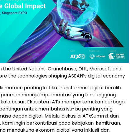
 the United Nations, Crunchbase, DHL, Microsoft and
lore the technologies shaping ASEAN’s digital economy
i momen penting ketika transformasi digital beralih
ksperimen menuju implementasi yang bertanggung
skala besar. Ekosistem ATx mempertemukan berbagai
entingan untuk membahas isu-isu penting yang
sa depan digital. Melalui diskusi di ATxSummit dan
 kami ingin berkontribusi pada kebijakan, kemitraan,
ang mendukung ekonomi digital yang inklusif dan