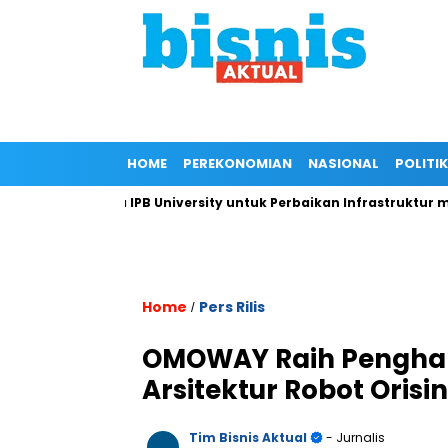
HOME
PEREKONOMIAN
NASIONAL
POLITIK
n Kepada IPB University untuk Perbaikan Infrastruktur melalui 
Home
Pers Rilis
/
OMOWAY Raih Penghar
Arsitektur Robot Orisi
Tim Bisnis Aktual
- Jurnalis