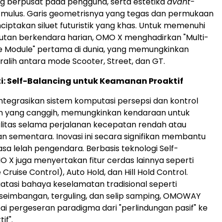
g berpusat pada pengguna, serta estetika
avant-
mulus. Garis geometrisnya yang tegas dan permukaan
ciptakan siluet futuristik yang khas. Untuk memenuhi
utan berkendara harian, OMO X menghadirkan "Multi-
e Module" pertama di dunia, yang memungkinkan
alih antara mode Scooter, Street, dan GT.
ti: Self-Balancing untuk Keamanan Proaktif
egrasikan sistem komputasi persepsi dan kontrol
 yang canggih, memungkinkan kendaraan untuk
litas selama perjalanan kecepatan rendah atau
an sementara.
Inovasi ini secara signifikan membantu
sa lelah pengendara. Berbasis teknologi Self-
O X juga menyertakan fitur cerdas lainnya seperti
ruise Control), Auto Hold, dan Hill Hold Control
.
asi bahaya keselamatan tradisional seperti
seimbangan, terguling, dan selip samping, OMOWAY
i pergeseran paradigma dari "perlindungan pasif" ke
if".