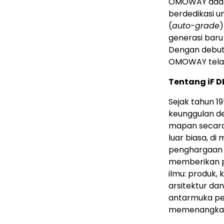
OMOWAY adala
berdedikasi u
(
auto-grade
)
generasi baru
Dengan debut 
OMOWAY telah 
Tentang iF 
Sejak tahun 1
keunggulan de
mapan secara 
luar biasa, d
penghargaan d
memberikan p
ilmu: produk,
arsitektur da
antarmuka pe
memenangkan p