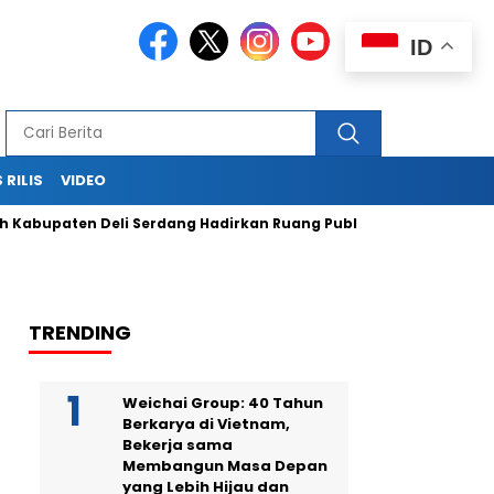
ID
 RILIS
VIDEO
aten Deli Serdang Hadirkan Ruang Publik Bersama melalui Pem
TRENDING
Weichai Group: 40 Tahun
Berkarya di Vietnam,
Bekerja sama
Membangun Masa Depan
yang Lebih Hijau dan