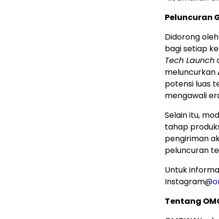
Peluncuran 
Didorong oleh
bagi setiap 
Tech Launch
d
meluncurkan
potensi luas 
mengawali era
Selain itu, m
tahap produk
pengiriman ak
peluncuran te
Untuk informas
Instagram@
o
Tentang O