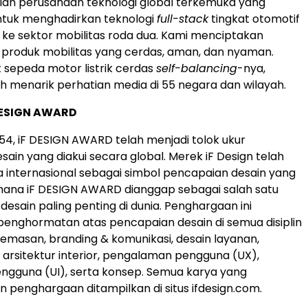
h perusahaan teknologi global terkemuka yang
ntuk menghadirkan teknologi
full-stack
tingkat otomotif
 ke sektor mobilitas roda dua. Kami menciptakan
 produk mobilitas yang cerdas, aman, dan nyaman.
sepeda motor listrik cerdas
self-balancing
-nya,
menarik perhatian media di 55 negara dan wilayah.
DESIGN AWARD
954, iF DESIGN AWARD telah menjadi tolok ukur
sain yang diakui secara global. Merek iF Design telah
internasional sebagai simbol pencapaian desain yang
i mana iF DESIGN AWARD dianggap sebagai salah satu
esain paling penting di dunia. Penghargaan ini
enghormatan atas pencapaian desain di semua disiplin
 kemasan, branding & komunikasi, desain layanan,
n arsitektur interior, pengalaman pengguna (UX),
ngguna (UI), serta konsep. Semua karya yang
enghargaan ditampilkan di situs ifdesign.com.