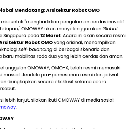
Global Mendatang: Arsitektur Robot OMO
 misi untuk "menghadirkan pengalaman cerdas inovatif
kehidupan," OMOWAY akan menyelenggarakan
Global
i Singapura pada
12 Maret
. Acara ini akan secara resmi
Arsitektur Robot OMO
yang orisinal, menampilkan
teknologi
self-balancing
di berbagai skenario dan
 baru mobilitas roda dua yang lebih cerdas dan aman.
odel unggulan OMOWAY, OMO-X, telah resmi memasuki
si massal. Jendela pra-pemesanan resmi dan jadwal
an diungkapkan secara eksklusif selama acara
rsebut.
i lebih lanjut, silakan ikuti OMOWAY di media sosial:
moway
.
MOWAY