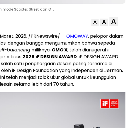
 mode Scooter, Street, dan GT.
A
A
A
 Maret, 2026, /PRNewswire/ —
OMOWAY
, pelopor dalam
rdas, dengan bangga mengumumkan bahwa sepeda
elf-balancing
miliknya,
OMO X
, telah dianugerahi
prestisius
2026 iF DESIGN AWARD
. iF DESIGN AWARD
i salah satu penghargaan desain paling ternama di
la oleh iF Design Foundation yang independen di Jerman,
ni telah menjadi tolok ukur global untuk keunggulan
sain selama lebih dari 70 tahun.