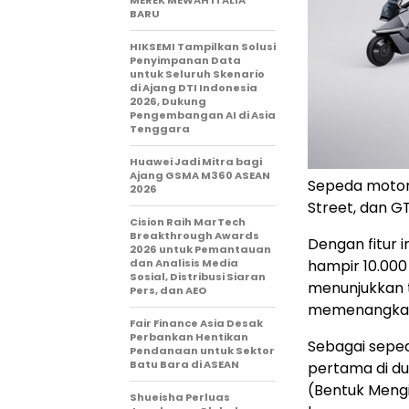
MEREK MEWAH ITALIA
BARU
HIKSEMI Tampilkan Solusi
Penyimpanan Data
untuk Seluruh Skenario
di Ajang DTI Indonesia
2026, Dukung
Pengembangan AI di Asia
Tenggara
Huawei Jadi Mitra bagi
Ajang GSMA M360 ASEAN
Sepeda motor
2026
Street, dan GT
Cision Raih MarTech
Breakthrough Awards
Dengan fitur 
2026 untuk Pemantauan
hampir 10.000 
dan Analisis Media
Sosial, Distribusi Siaran
menunjukkan ti
Pers, dan AEO
memenangkan 
Fair Finance Asia Desak
Perbankan Hentikan
Sebagai seped
Pendanaan untuk Sektor
Batu Bara di ASEAN
pertama di du
(Bentuk Mengi
Shueisha Perluas