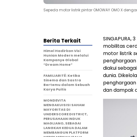
Sepeda motor listrik pintar OMOWAY OMO X dengan
SINGAPURA, 3
Berita Terkait
mobilitas ce
Himel Hadirkan Visi
motor listrik
s
Hunian Modern melalui
penghargaan 
Kampanye Global
“Dream Home”
diakui sebaga
dunia. Dikelo
FAMILIARITÉ: Ketika
Sinema dan Sastra
penghargaan i
Bertemu dalam Sebuah
dan dampak de
Karya Puitis
MONDEVITA
MENGAKUISISI SAHAM
MAYORITAS DI
UNDERSCORE DISTRICT,
PERUSAHAAN INDUK
MAGLIANO, SEBAGAI
LANGKAH KEDUA DALAM
MEMBANGUN PLATFORM