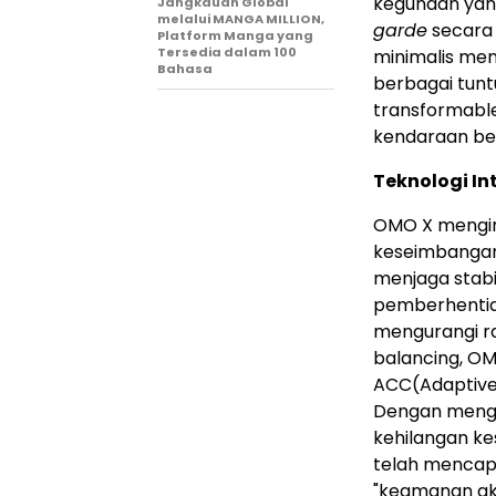
kegunaan yan
Jangkauan Global
melalui MANGA MILLION,
garde
secara 
Platform Manga yang
Tersedia dalam 100
minimalis men
Bahasa
berbagai tunt
transformabl
kendaraan ber
Teknologi In
OMO X mengint
keseimbangan
menjaga stabi
pemberhenti
mengurangi ra
balancing, OM
ACC(Adaptive C
Dengan mengat
kehilangan ke
telah mencapa
"keamanan akt