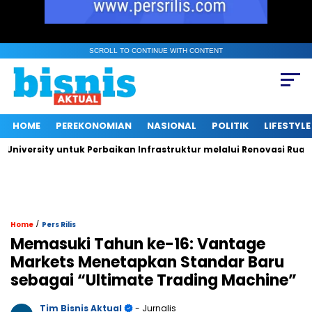
SCROLL TO CONTINUE WITH CONTENT
HOME
PEREKONOMIAN
NASIONAL
POLITIK
LIFESTYLE
rsity untuk Perbaikan Infrastruktur melalui Renovasi Ruang Pub
/
Home
Pers Rilis
Memasuki Tahun ke-16: Vantage
Markets Menetapkan Standar Baru
sebagai “Ultimate Trading Machine”
Tim Bisnis Aktual
- Jurnalis