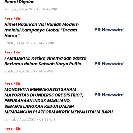
Resmi Digelar
Minggu, 9 Agu 2026 - 01:45 WIB
Pers Rilis
Himel Hadirkan Visi Hunian Modern
melalui Kampanye Global “Dream
Home”
Sabtu, 8 Agu 2026 - 14:26 WIB
Pers Rilis
FAMILIARITÉ: Ketika Sinema dan Sastra
Bertemu dalam Sebuah Karya Puitis
Sabtu, 8 Agu 2026 - 14:19 WIB
Pers Rilis
MONDEVITA MENGAKUISISI SAHAM
MAYORITAS DI UNDERSCORE DISTRICT,
PERUSAHAAN INDUK MAGLIANO,
SEBAGAI LANGKAH KEDUA DALAM
MEMBANGUN PLATFORM MEREK MEWAH ITALIA BARU
Jumat, 7 Agu 2026 - 09:32 WIB
Pers Rilis