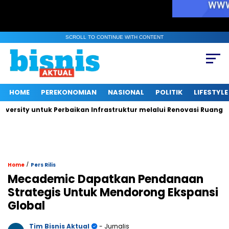
SCROLL TO CONTINUE WITH CONTENT
HOME
PEREKONOMIAN
NASIONAL
POLITIK
LIFESTYLE
y untuk Perbaikan Infrastruktur melalui Renovasi Ruang Publik
/
Home
Pers Rilis
Mecademic Dapatkan Pendanaan
Strategis Untuk Mendorong Ekspansi
Global
Tim Bisnis Aktual
- Jurnalis