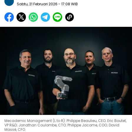
Sabtu, 21 Februari 2026
- 17:08 WIB
Mecademic Management (L to R): Philippe Beaulieu, CEO; Eric Boutet,
VP R&D; Jonathan Coulombe, CTO; Philippe Jacome, COO; David
Massé, CFO.