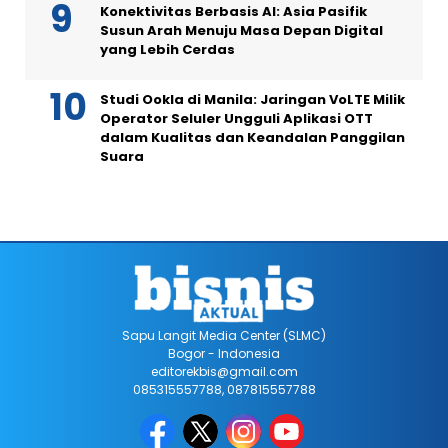
Konektivitas Berbasis AI: Asia Pasifik
Susun Arah Menuju Masa Depan Digital
yang Lebih Cerdas
Studi Ookla di Manila: Jaringan VoLTE Milik
Operator Seluler Ungguli Aplikasi OTT
dalam Kualitas dan Keandalan Panggilan
Suara
Sapu Langit Media Center (SLMC)
Bogor - Indonesia
editorekbis@gmail.com
085315557788, 087815557788