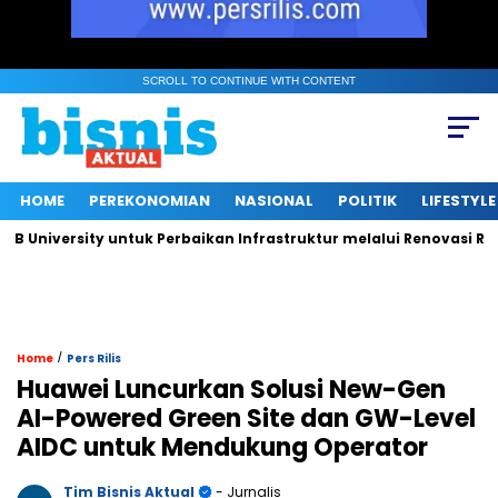
SCROLL TO CONTINUE WITH CONTENT
HOME
PEREKONOMIAN
NASIONAL
POLITIK
LIFESTYLE
versity untuk Perbaikan Infrastruktur melalui Renovasi Ruang 
/
Home
Pers Rilis
Huawei Luncurkan Solusi New-Gen
AI-Powered Green Site dan GW-Level
AIDC untuk Mendukung Operator
Tim Bisnis Aktual
- Jurnalis