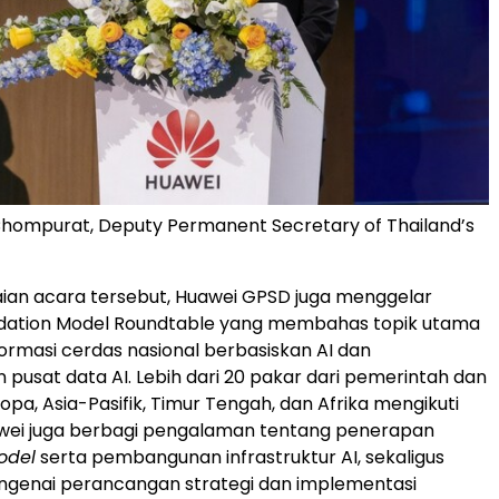
ompurat, Deputy Permanent Secretary of Thailand’s
aian acara tersebut, Huawei GPSD juga menggelar
ndation Model Roundtable yang membahas topik utama
formasi cerdas nasional berbasiskan AI dan
usat data AI. Lebih dari 20 pakar dari pemerintah dan
Eropa, Asia-Pasifik, Timur Tengah, dan Afrika mengikuti
Huawei juga berbagi pengalaman tentang penerapan
odel
serta pembangunan infrastruktur AI, sekaligus
ngenai perancangan strategi dan implementasi