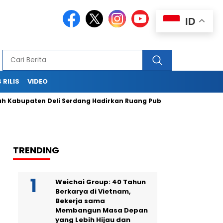
ID
 RILIS
VIDEO
en Deli Serdang Hadirkan Ruang Publik Bersama melalui Pemb
TRENDING
Weichai Group: 40 Tahun
Berkarya di Vietnam,
Bekerja sama
Membangun Masa Depan
yang Lebih Hijau dan