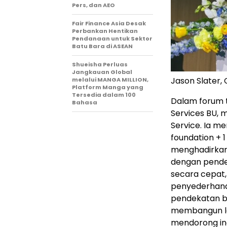
Pers, dan AEO
Fair Finance Asia Desak
Perbankan Hentikan
Pendanaan untuk Sektor
Batu Bara di ASEAN
Shueisha Perluas
Jangkauan Global
Jason Slater, 
melalui MANGA MILLION,
Platform Manga yang
Tersedia dalam 100
Dalam forum t
Bahasa
Services BU, 
Service. Ia men
foundation + 1 
menghadirkan 
dengan pendek
secara cepat,
penyederhanaa
pendekatan be
membangun la
mendorong ino