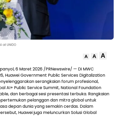
AI at UNIDO
A
A
A
panyol, 6 Maret 2026 /PRNewswire/ — Di MWC
6, Huawei Government Public Services Digitalization
nyelenggarakan serangkaian forum profesional,
al AI+ Public Service Summit, National Foundation
ble, dan berbagai sesi presentasi terbuka. Rangkaian
mpertemukan pelanggan dan mitra global untuk
a depan dunia yang semakin cerdas. Dalam
rsebut, Huawei juga meluncurkan Solusi Global