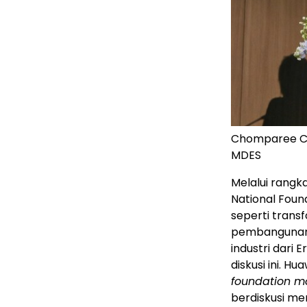
Chomparee Ch
MDES
Melalui rangk
National Fou
seperti trans
pembangunan p
industri dari 
diskusi ini. 
foundation m
berdiskusi me