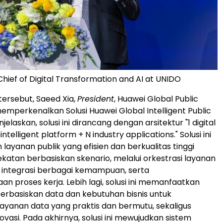
Chief of Digital Transformation and AI at UNIDO
ersebut, Saeed Xia,
President
, Huawei Global Public
memperkenalkan Solusi Huawei Global Intelligent Public
jelaskan, solusi ini dirancang dengan arsitektur "1 digital
intelligent platform + N industry applications." Solusi ini
layanan publik yang efisien dan berkualitas tinggi
atan berbasiskan skenario, melalui orkestrasi layanan
 integrasi berbagai kemampuan, serta
n proses kerja. Lebih lagi, solusi ini memanfaatkan
rbasiskan data dan kebutuhan bisnis untuk
yanan data yang praktis dan bermutu, sekaligus
vasi. Pada akhirnya, solusi ini mewujudkan sistem