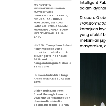
Intelligent P
MONDEVITA
dalam layanan
MENGAKUISISI SAHAM
MAYORITAS DI
UNDERSCORE DISTRICT,
Di acara Globa
PERUSAHAAN INDUK
MAGLIANO, SEBAGAI
Transformatio
LANGKAH KEDUA DALAM
kemajuan lay
MEMBANGUN PLATFORM
MEREK MEWAH ITALIA
yang efektif 
BARU
melainkan jug
HIKSEMI Tampilkan Solusi
masyarakat, d
Penyimpanan Data
untuk Seluruh Skenario
di Ajang DTI Indonesia
2026, Dukung
Pengembangan AI di Asia
Tenggara
Huawei Jadi Mitra bagi
Ajang GSMA M360 ASEAN
2026
Cision Raih MarTech
Breakthrough Awards
2026 untuk Pemantauan
dan Analisis Media
Sosial, Distribusi Siaran