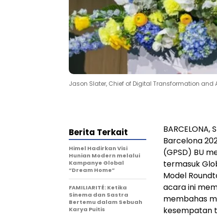
Jason Slater, Chief of Digital Transformation and 
BARCELONA, S
Berita Terkait
Barcelona 202
Himel Hadirkan Visi
(GPSD) BU me
Hunian Modern melalui
termasuk Glob
Kampanye Global
“Dream Home”
Model Roundta
acara ini me
FAMILIARITÉ: Ketika
Sinema dan Sastra
membahas mas
Bertemu dalam Sebuah
kesempatan te
Karya Puitis