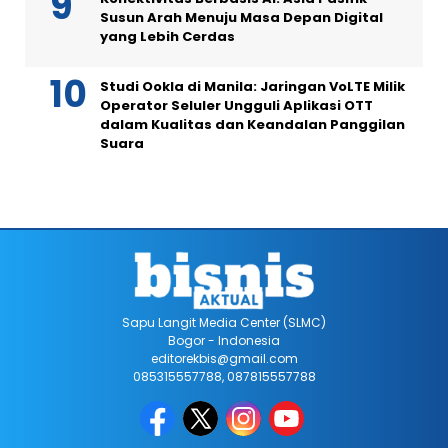
Susun Arah Menuju Masa Depan Digital
yang Lebih Cerdas
Studi Ookla di Manila: Jaringan VoLTE Milik
Operator Seluler Ungguli Aplikasi OTT
dalam Kualitas dan Keandalan Panggilan
Suara
Sapu Langit Media Center (SLMC)
Bogor - Indonesia
editorekbis@gmail.com
085315557788, 087815557788