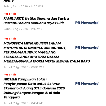
Home”
Sabtu, 8 Agu 2026 - 14:26 WIB
Pers Rilis
FAMILIARITÉ: Ketika Sinema dan Sastra
Bertemu dalam Sebuah Karya Puitis
Sabtu, 8 Agu 2026 - 14:19 WIB
Pers Rilis
MONDEVITA MENGAKUISISI SAHAM
MAYORITAS DI UNDERSCORE DISTRICT,
PERUSAHAAN INDUK MAGLIANO,
SEBAGAI LANGKAH KEDUA DALAM
MEMBANGUN PLATFORM MEREK MEWAH ITALIA BARU
Jumat, 7 Agu 2026 - 09:32 WIB
Pers Rilis
HIKSEMI Tampilkan Solusi
Penyimpanan Data untuk Seluruh
Skenario di Ajang DTI Indonesia 2026,
Dukung Pengembangan AI di Asia
Tenggara
Jumat, 7 Agu 2026 - 04:14 WIB