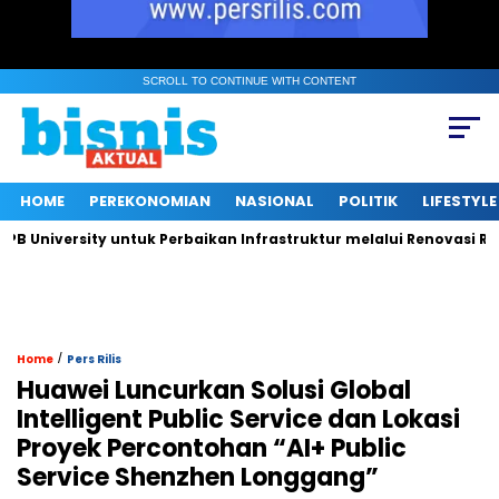
SCROLL TO CONTINUE WITH CONTENT
HOME
PEREKONOMIAN
NASIONAL
POLITIK
LIFESTYLE
ersity untuk Perbaikan Infrastruktur melalui Renovasi Ruang Pu
/
Home
Pers Rilis
Huawei Luncurkan Solusi Global
Intelligent Public Service dan Lokasi
Proyek Percontohan “AI+ Public
Service Shenzhen Longgang”