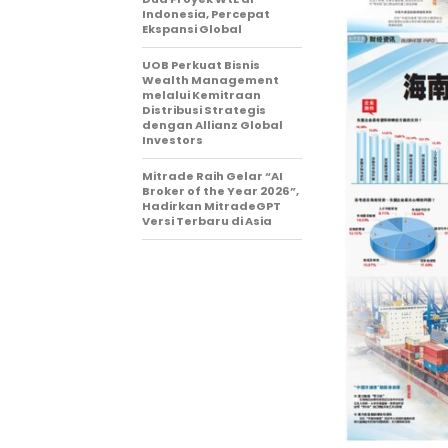
Indonesia, Percepat
Ekspansi Global
UOB Perkuat Bisnis
Wealth Management
melalui Kemitraan
Distribusi Strategis
dengan Allianz Global
Investors
Mitrade Raih Gelar “AI
Broker of the Year 2026”,
Hadirkan MitradeGPT
Versi Terbaru di Asia