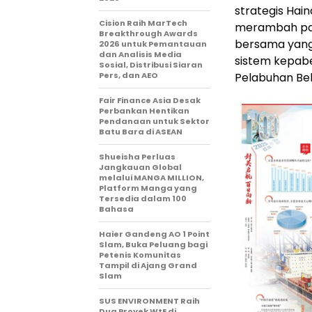
strategis Hai
Cision Raih MarTech
merambah pasa
Breakthrough Awards
bersama yang 
2026 untuk Pemantauan
dan Analisis Media
sistem kepabe
Sosial, Distribusi Siaran
Pers, dan AEO
Pelabuhan Beb
Fair Finance Asia Desak
Perbankan Hentikan
Pendanaan untuk Sektor
Batu Bara di ASEAN
Shueisha Perluas
Jangkauan Global
melalui MANGA MILLION,
Platform Manga yang
Tersedia dalam 100
Bahasa
Haier Gandeng AO 1 Point
Slam, Buka Peluang bagi
Petenis Komunitas
Tampil di Ajang Grand
Slam
SUS ENVIRONMENT Raih
Dua Proyek WtE di