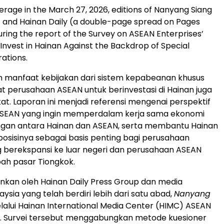
erage in the March 27, 2026, editions of Nanyang Siang
 and Hainan Daily (a double-page spread on Pages
uring the report of the Survey on ASEAN Enterprises’
 Invest in Hainan Against the Backdrop of Special
ations.
n manfaat kebijakan dari sistem kepabeanan khusus
at perusahaan ASEAN untuk berinvestasi di Hainan juga
at. Laporan ini menjadi referensi mengenai perspektif
SEAN yang ingin memperdalam kerja sama ekonomi
gan antara Hainan dan ASEAN, serta membantu Hainan
sisinya sebagai basis penting bagi perusahaan
 berekspansi ke luar negeri dan perusahaan ASEAN
h pasar Tiongkok.
alankan oleh Hainan Daily Press Group dan media
sia yang telah berdiri lebih dari satu abad,
Nanyang
elalui Hainan International Media Center (HIMC) ASEAN
r. Survei tersebut menggabungkan metode kuesioner