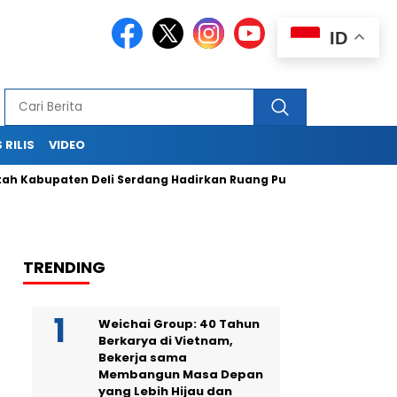
ID
 RILIS
VIDEO
ten Deli Serdang Hadirkan Ruang Publik Bersama melalui Pemb
TRENDING
Weichai Group: 40 Tahun
Berkarya di Vietnam,
Bekerja sama
Membangun Masa Depan
yang Lebih Hijau dan