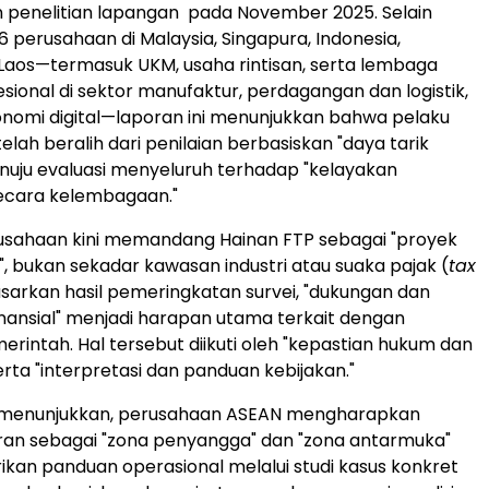
 penelitian lapangan pada November 2025. Selain
6 perusahaan di Malaysia, Singapura, Indonesia,
 Laos—termasuk UKM, usaha rintisan, serta lembaga
esional di sektor manufaktur, perdagangan dan logistik,
konomi digital—laporan ini menunjukkan bahwa pelaku
lah beralih dari penilaian berbasiskan "daya tarik
nuju evaluasi menyeluruh terhadap "kelayakan
secara kelembagaan."
usahaan kini memandang Hainan FTP sebagai "proyek
 bukan sekadar kawasan industri atau suaka pajak (
tax
asarkan hasil pemeringkatan survei, "dukungan dan
ansial" menjadi harapan utama terkait dengan
rintah. Hal tersebut diikuti oleh "kepastian hukum dan
serta "interpretasi dan panduan kebijakan."
uga menunjukkan, perusahaan ASEAN mengharapkan
ran sebagai "zona penyangga" dan "zona antarmuka"
an panduan operasional melalui studi kasus konkret