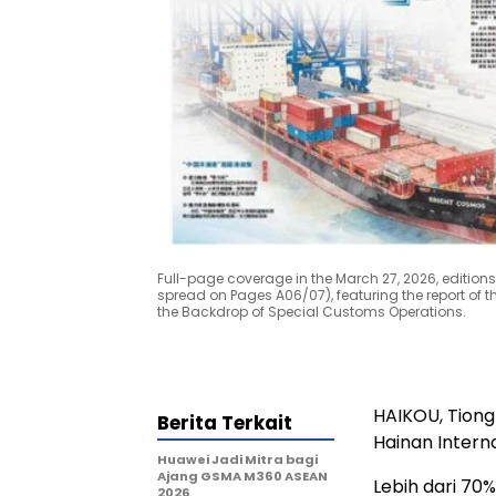
Full-page coverage in the March 27, 2026, editi
spread on Pages A06/07), featuring the report of t
the Backdrop of Special Customs Operations.
HAIKOU, Tion
Berita Terkait
Hainan Intern
Huawei Jadi Mitra bagi
Ajang GSMA M360 ASEAN
Lebih dari 70
2026