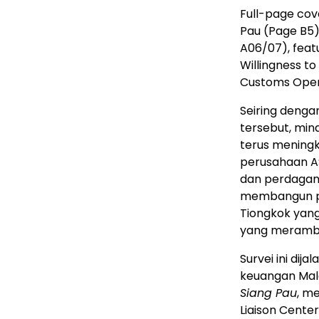
Full-page cov
Pau (Page B5)
A06/07), feat
Willingness to
Customs Oper
Seiring denga
tersebut, min
terus meningk
perusahaan A
dan perdagan
membangun po
Tiongkok yang
yang meramba
Survei ini dij
keuangan Malay
Siang Pau
, m
Liaison Cente