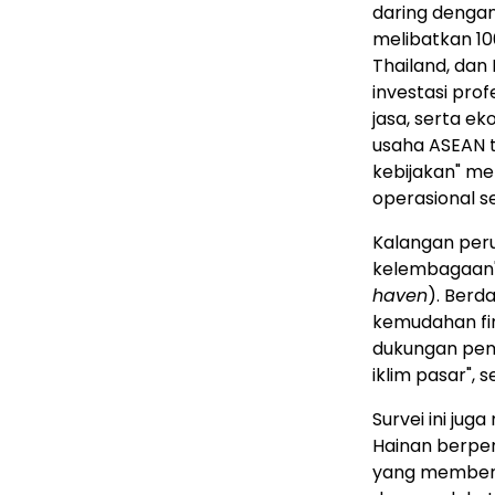
daring dengan
melibatkan 10
Thailand, dan
investasi prof
jasa, serta e
usaha ASEAN te
kebijakan" me
operasional 
Kalangan per
kelembagaan",
haven
). Berd
kemudahan fin
dukungan peme
iklim pasar", 
Survei ini j
Hainan berpe
yang memberik