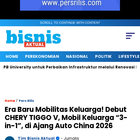
SCROLL TO CONTINUE WITH CONTENT
HOME
PEREKONOMIAN
NASIONAL
POLITIK
LIFESTYLE
niversity untuk Perbaikan Infrastruktur melalui Renovasi Ruang
/
Home
Pers Rilis
Era Baru Mobilitas Keluarga! Debut
CHERY TIGGO V, Mobil Keluarga “3-
in-1”, di Ajang Auto China 2026
Tim Bisnis Aktual
- Jurnalis