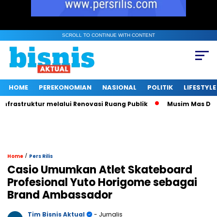
SCROLL TO CONTINUE WITH CONTENT
HOME
PEREKONOMIAN
NASIONAL
POLITIK
LIFESTYLE
astruktur melalui Renovasi Ruang Publik
Musim Mas Dukung 
/
Home
Pers Rilis
Casio Umumkan Atlet Skateboard
Profesional Yuto Horigome sebagai
Brand Ambassador
Tim Bisnis Aktual
- Jurnalis