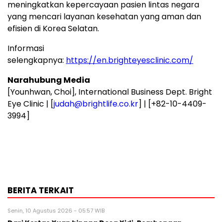
meningkatkan kepercayaan pasien lintas negara
yang mencari layanan kesehatan yang aman dan
efisien di Korea Selatan.
Informasi
selengkapnya:
https://en.brighteyesclinic.com/
Narahubung Media
[Younhwan, Choi], International Business Dept. Bright
Eye Clinic | [
judah@brightlife.co.kr
] | [+82-10-4409-
3994]
BERITA TERKAIT
Senin, 10 Agustus 2026 - 05:57 WIB