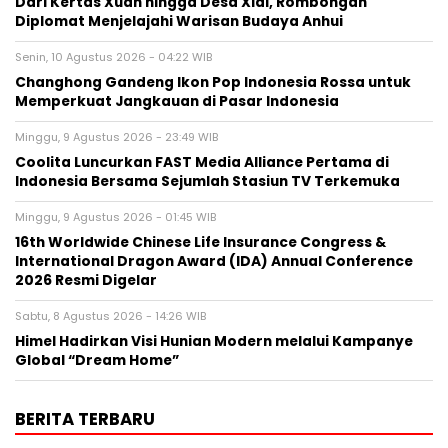
Dari Kertas Xuan hingga Desa Xidi, Rombongan
Diplomat Menjelajahi Warisan Budaya Anhui
Senin, 10 Agustus 2026 - 04:22 WIB
Changhong Gandeng Ikon Pop Indonesia Rossa untuk
Memperkuat Jangkauan di Pasar Indonesia
Minggu, 9 Agustus 2026 - 23:49 WIB
Coolita Luncurkan FAST Media Alliance Pertama di
Indonesia Bersama Sejumlah Stasiun TV Terkemuka
Minggu, 9 Agustus 2026 - 01:45 WIB
16th Worldwide Chinese Life Insurance Congress &
International Dragon Award (IDA) Annual Conference
2026 Resmi Digelar
Sabtu, 8 Agustus 2026 - 14:26 WIB
Himel Hadirkan Visi Hunian Modern melalui Kampanye
Global “Dream Home”
BERITA TERBARU