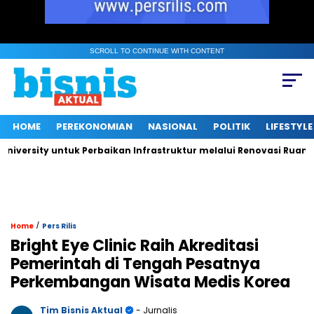
SCROLL TO CONTINUE WITH CONTENT
HOME
PEREKONOMIAN
NASIONAL
POLITIK
LIFESTYLE
rsity untuk Perbaikan Infrastruktur melalui Renovasi Ruang Pub
/
Home
Pers Rilis
Bright Eye Clinic Raih Akreditasi
Pemerintah di Tengah Pesatnya
Perkembangan Wisata Medis Korea
Tim Bisnis Aktual
- Jurnalis