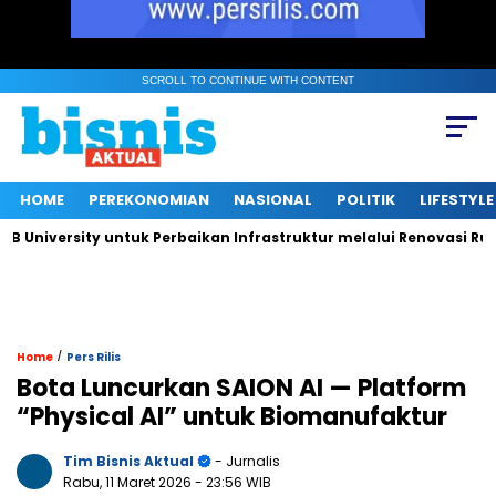
SCROLL TO CONTINUE WITH CONTENT
HOME
PEREKONOMIAN
NASIONAL
POLITIK
LIFESTYLE
versity untuk Perbaikan Infrastruktur melalui Renovasi Ruang P
/
Home
Pers Rilis
Bota Luncurkan SAION AI — Platform
“Physical AI” untuk Biomanufaktur
Tim Bisnis Aktual
- Jurnalis
Rabu, 11 Maret 2026
- 23:56 WIB