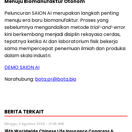
Menuju Biomanufaktur Otonom
Peluncuran SAION AI merupakan langkah penting
menuju era baru biomanufaktur. Proses yang
sebelumnya mengandalkan metode
trial-and-error
kini berkembang menjadi disiplin rekayasa cerdas,
tepatnya ketika AI dan laboratorium fisik bekerja
sama mempercepat penemuan ilmiah dan produksi
dalam skala industri.
DEMO SAION AI
Narahubung:
bota.pr@bota.bio
BERITA TERKAIT
Minggu, 9 Agustus 2026 - 01:45 WIB
16th Worldwide Chinese Life Insurance Congress &