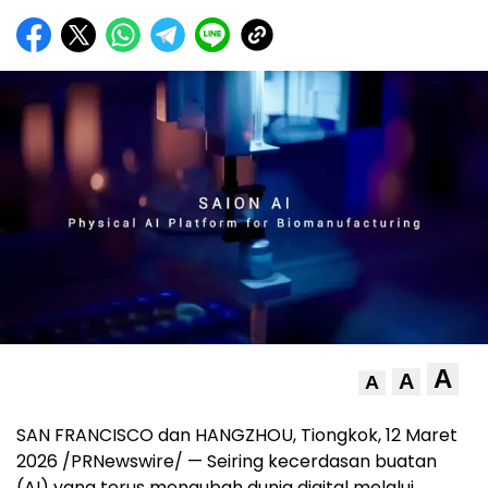
A
A
A
SAN FRANCISCO dan HANGZHOU, Tiongkok
,
12 Maret
2026
/PRNewswire/ — Seiring kecerdasan buatan
(AI) yang terus mengubah dunia digital melalui