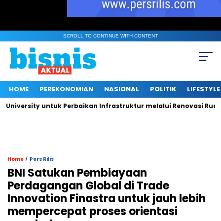
SCROLL TO CONTINUE WITH CONTENT
HOME
PEREKONOMIAN
NASIONAL
POLITIK
LIFESTYLE
rsity untuk Perbaikan Infrastruktur melalui Renovasi Ruang Pub
/
Home
Pers Rilis
BNI Satukan Pembiayaan
Perdagangan Global di Trade
Innovation Finastra untuk jauh lebih
mempercepat proses orientasi