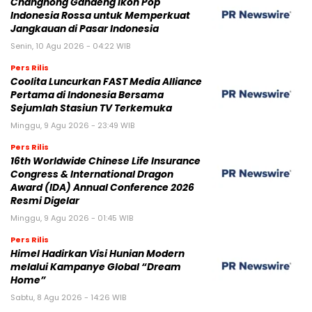
Changhong Gandeng Ikon Pop
Indonesia Rossa untuk Memperkuat
Jangkauan di Pasar Indonesia
Senin, 10 Agu 2026 - 04:22 WIB
Pers Rilis
Coolita Luncurkan FAST Media Alliance
Pertama di Indonesia Bersama
Sejumlah Stasiun TV Terkemuka
Minggu, 9 Agu 2026 - 23:49 WIB
Pers Rilis
16th Worldwide Chinese Life Insurance
Congress & International Dragon
Award (IDA) Annual Conference 2026
Resmi Digelar
Minggu, 9 Agu 2026 - 01:45 WIB
Pers Rilis
Himel Hadirkan Visi Hunian Modern
melalui Kampanye Global “Dream
Home”
Sabtu, 8 Agu 2026 - 14:26 WIB