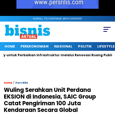
SCROLL TO CONTINUE WITH CONTENT
HOME
PEREKONOMIAN
NASIONAL
POLITIK
LIFESTYLE
ntuk Perbaikan Infrastruktur melalui Renovasi Ruang Publik
/
Home
Pers Rilis
Wuling Serahkan Unit Perdana
EKSION di Indonesia, SAIC Group
Catat Pengiriman 100 Juta
Kendaraan Secara Global