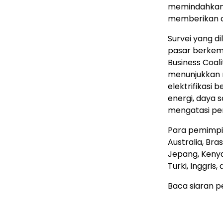
memindahkan 
memberikan du
Survei yang d
pasar berkemb
Business Coali
menunjukkan 
elektrifikasi
energi, daya 
mengatasi per
Para pemimpin
Australia, Bras
Jepang, Kenya,
Turki, Inggris,
Baca siaran p