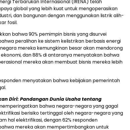
nergi Terbarukan Internasional (IRENA) telah
paya global yang lebih kuat untuk mengoperasikan
dustri, dan bangunan dengan menggunakan listrik alih-
ar fosil.
kan bahwa 90% pemimpin bisnis yang disurvei
hwa peralihan ke sistem kelistrikan berbasis energi
i negara mereka kemungkinan besar akan mendorong
ekonomi, dan 88% di antaranya menyatakan bahwa
 operasional mereka akan membuat bisnis mereka lebih
esponden menyatakan bahwa kebijakan pemerintah
al.
an Diri: Pandangan Dunia Usaha tentang
emperingatkan bahwa negara-negara yang gagal
ktrifikasi berisiko tertinggal oleh negara-negara yang
lam hal elektrifikasi, dengan 62% responden
bahwa mereka akan mempertimbangkan untuk