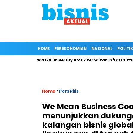
HOME
PEREKONOMIAN
NASIONAL
POLITIK
ungan Kepada IPB University untuk Perbaikan Infrastruktur mela
Home
Pers Rilis
/
We Mean Business Coal
menunjukkan dukunga
kalangan bisnis globa