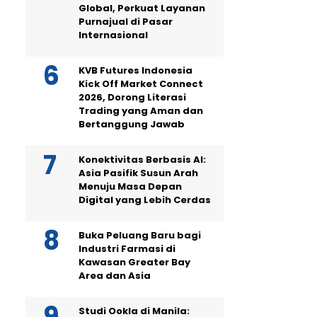
Global, Perkuat Layanan
Purnajual di Pasar
Internasional
KVB Futures Indonesia
Kick Off Market Connect
2026, Dorong Literasi
Trading yang Aman dan
Bertanggung Jawab
Konektivitas Berbasis AI:
Asia Pasifik Susun Arah
Menuju Masa Depan
Digital yang Lebih Cerdas
Buka Peluang Baru bagi
Industri Farmasi di
Kawasan Greater Bay
Area dan Asia
Studi Ookla di Manila: