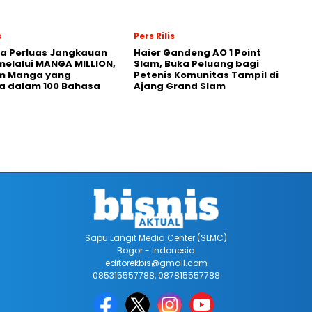
s
Pers Rilis
a Perluas Jangkauan
Haier Gandeng AO 1 Point
melalui MANGA MILLION,
Slam, Buka Peluang bagi
rm Manga yang
Petenis Komunitas Tampil di
a dalam 100 Bahasa
Ajang Grand Slam
Sapu Langit Media Center (SLMC)
Bogor - Indonesia
editorekbis@gmail.com
085315557788, 087815557788