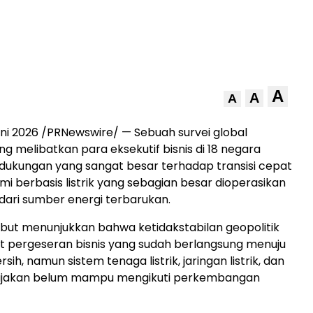
A
A
A
uni 2026
/PRNewswire/ — Sebuah survei global
ng melibatkan para eksekutif bisnis di 18 negara
ukungan yang sangat besar terhadap transisi cepat
i berbasis listrik yang sebagian besar dioperasikan
 dari sumber energi terbarukan.
ut menunjukkan bahwa ketidakstabilan geopolitik
pergeseran bisnis yang sudah berlangsung menuju
ersih, namun sistem tenaga listrik, jaringan listrik, dan
ijakan belum mampu mengikuti perkembangan