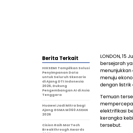
LONDON
,
15 J
Berita Terkait
bersejarah ya
HIKSEMI Tampilkan Solusi
menunjukkan d
Penyimpanan Data
menuju ekonom
untuk Seluruh Skenario
di Ajang DTI Indonesia
dengan listrik
2026, Dukung
Pengembangan AI di Asia
Tenggara
Temuan terseb
mempercepat 
Huawei Jadi Mitra bagi
Ajang GSMA M360 ASEAN
elektrifikasi b
2026
kerangka keb
tersebut.
Cision Raih MarTech
Breakthrough Awards