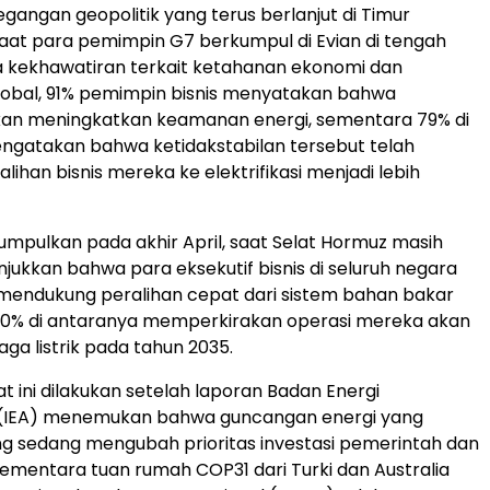
egangan geopolitik yang terus berlanjut di Timur
aat para pemimpin G7 berkumpul di Evian di tengah
 kekhawatiran terkait ketahanan ekonomi dan
lobal, 91% pemimpin bisnis menyatakan bahwa
 akan meningkatkan keamanan energi, sementara 79% di
ngatakan bahwa ketidakstabilan tersebut telah
ihan bisnis mereka ke elektrifikasi menjadi lebih
umpulkan pada akhir April, saat Selat Hormuz masih
njukkan bahwa para eksekutif bisnis di seluruh negara
 mendukung peralihan cepat dari sistem bahan bakar
 90% di antaranya memperkirakan operasi mereka akan
aga listrik pada tahun 2035.
t ini dilakukan setelah laporan Badan Energi
l (IEA) menemukan bahwa guncangan energi yang
g sedang mengubah prioritas investasi pemerintah dan
ementara tuan rumah COP31 dari Turki dan Australia