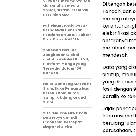
2026 untuk Pemantauan
Di tengah ket
dan Analisis Media
Sosial, Distribusi Siaran
Tengah, dan s
Pers, dan AEO
meningkatnya
kerentanan g
Fair Finance Asia Desak
Perbankan Hentikan
elektrifikasi
Pendanaan untuk Sektor
Batu Bara di ASEAN
antaranya me
membuat peral
Shueisha Perluas
mendesak.
Jangkauan Global
melalui MANGA MILLION,
Platform Manga yang
Data yang dik
Tersedia dalam 100
Bahasa
ditutup, menu
yang disurvei
Haier Gandeng AO 1 Point
fosil, dengan
Slam, Buka Peluang bagi
Petenis Komunitas
beralih ke ten
Tampil di Ajang Grand
Slam
Jajak pendapa
SUS ENVIRONMENT Raih
Internasiona
Dua Proyek WtE di
Indonesia, Percepat
berulang-ulan
Ekspansi Global
perusahaan, s