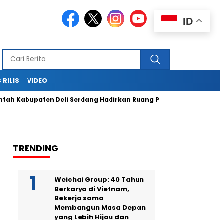
ID
 RILIS
VIDEO
abupaten Deli Serdang Hadirkan Ruang Publik Bersama melalui
TRENDING
Weichai Group: 40 Tahun
Berkarya di Vietnam,
Bekerja sama
Membangun Masa Depan
yang Lebih Hijau dan