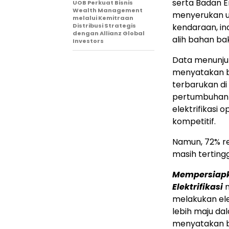
serta Badan E
UOB Perkuat Bisnis
Wealth Management
menyerukan u
melalui Kemitraan
Distribusi Strategis
kendaraan, in
dengan Allianz Global
alih bahan bak
Investors
Data menunjuk
menyatakan ba
terbarukan d
pertumbuhan 
elektrifikasi
kompetitif.
Namun, 72% r
masih tertingg
Mempersiapk
Elektrifikasi
m
melakukan ele
lebih maju da
menyatakan 