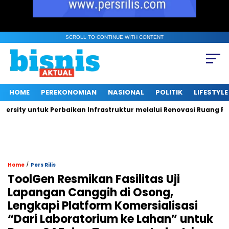
SCROLL TO CONTINUE WITH CONTENT
HOME
PEREKONOMIAN
NASIONAL
POLITIK
LIFESTYLE
ty untuk Perbaikan Infrastruktur melalui Renovasi Ruang Publik
/
Home
Pers Rilis
ToolGen Resmikan Fasilitas Uji
Lapangan Canggih di Osong,
Lengkapi Platform Komersialisasi
“Dari Laboratorium ke Lahan” untuk