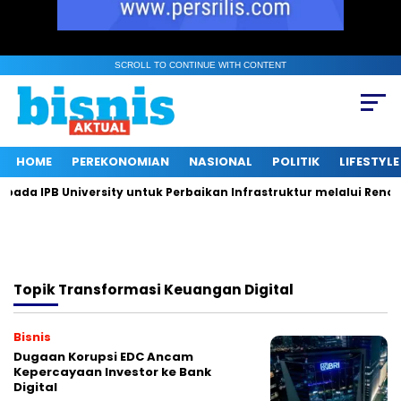
SCROLL TO CONTINUE WITH CONTENT
HOME
PEREKONOMIAN
NASIONAL
POLITIK
LIFESTYLE
a IPB University untuk Perbaikan Infrastruktur melalui Renova
Topik
Transformasi Keuangan Digital
Bisnis
Dugaan Korupsi EDC Ancam
Kepercayaan Investor ke Bank
Digital