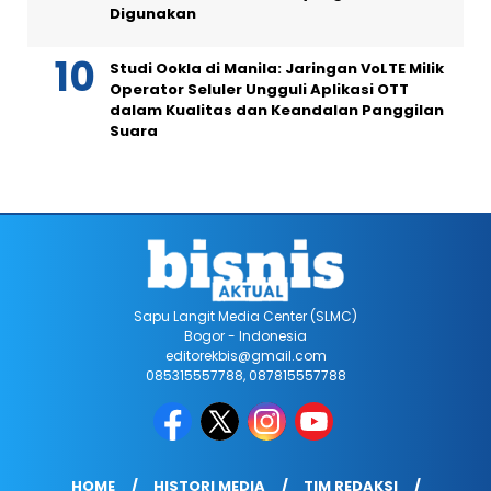
Digunakan
Studi Ookla di Manila: Jaringan VoLTE Milik
Operator Seluler Ungguli Aplikasi OTT
dalam Kualitas dan Keandalan Panggilan
Suara
Sapu Langit Media Center (SLMC)
Bogor - Indonesia
editorekbis@gmail.com
085315557788, 087815557788
HOME
HISTORI MEDIA
TIM REDAKSI