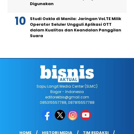
Digunakan
Studi Ookla di Manila: Jaringan VoLTE Milik
Operator Seluler Ungguli Aplikasi OTT
dalam Kualitas dan Keandalan Panggilan
Suara
Sapu Langit Media Center (SLMC)
Bogor - Indonesia
editorekbis@gmail.com
085315557788, 087815557788
HOME
HISTORI MEDIA
TIM REDAKSI