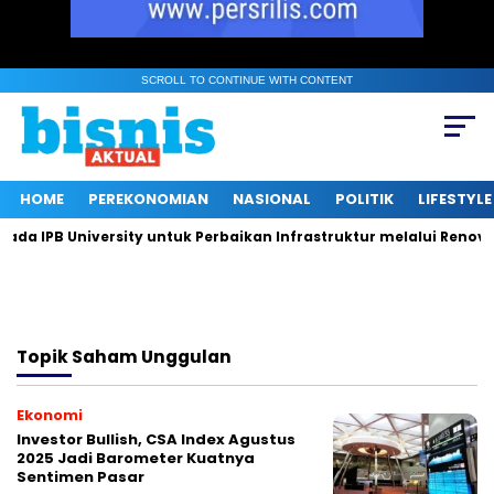
SCROLL TO CONTINUE WITH CONTENT
HOME
PEREKONOMIAN
NASIONAL
POLITIK
LIFESTYLE
 IPB University untuk Perbaikan Infrastruktur melalui Renovasi
Topik
Saham Unggulan
Ekonomi
Investor Bullish, CSA Index Agustus
2025 Jadi Barometer Kuatnya
Sentimen Pasar