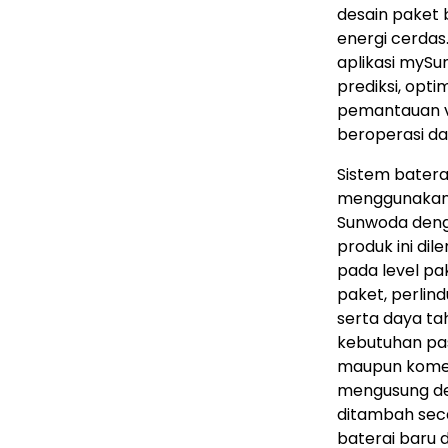
desain paket 
energi cerda
aplikasi mySu
prediksi, opti
pemantauan v
beroperasi da
Sistem batera
menggunakan s
Sunwoda denga
produk ini dil
pada level pa
paket, perlind
serta daya ta
kebutuhan pas
maupun komers
mengusung de
ditambah seca
baterai baru 