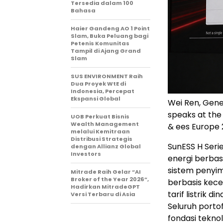
Tersedia dalam 100
Bahasa
Haier Gandeng AO 1 Point
Slam, Buka Peluang bagi
Petenis Komunitas
Tampil di Ajang Grand
Slam
SUS ENVIRONMENT Raih
Dua Proyek WtE di
Indonesia, Percepat
Ekspansi Global
Wei Ren, Gene
speaks at the
UOB Perkuat Bisnis
Wealth Management
& ees Europe 
melalui Kemitraan
Distribusi Strategis
SunESS H Seri
dengan Allianz Global
Investors
energi berbasi
sistem penyi
Mitrade Raih Gelar “AI
Broker of the Year 2026”,
berbasis kecer
Hadirkan MitradeGPT
tarif listrik di
Versi Terbaru di Asia
Seluruh porto
fondasi tekno