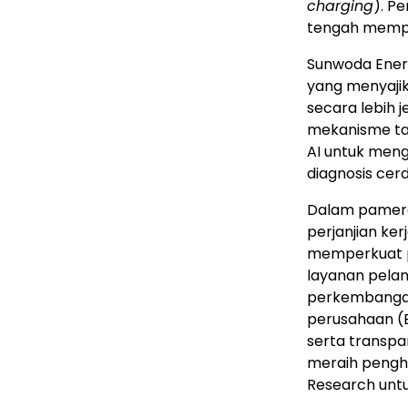
charging
). P
tengah mempers
Sunwoda Energ
yang menyajik
secara lebih j
mekanisme tar
AI untuk men
diagnosis cer
Dalam pamera
perjanjian ker
memperkuat p
layanan pela
perkembangan i
perusahaan (E
serta transpa
meraih pengh
Research untu