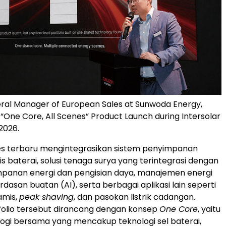
ral Manager of European Sales at Sunwoda Energy,
 “One Core, All Scenes” Product Launch during Intersolar
2026.
es terbaru mengintegrasikan sistem penyimpanan
s baterai, solusi tenaga surya yang terintegrasi dengan
mpanan energi dan pengisian daya, manajemen energi
dasan buatan (AI), serta berbagai aplikasi lain seperti
namis,
peak shaving
, dan pasokan listrik cadangan.
folio tersebut dirancang dengan konsep
One Core
, yaitu
logi bersama yang mencakup teknologi sel baterai,