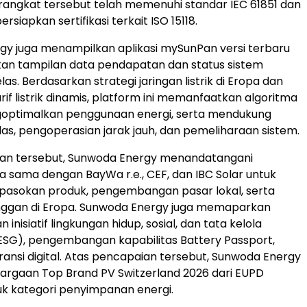
erangkat tersebut telah memenuhi standar IEC 61851 dan
iapkan sertifikasi terkait ISO 15118.
y juga menampilkan aplikasi mySunPan versi terbaru
an tampilan data pendapatan dan status sistem
elas. Berdasarkan strategi jaringan listrik di Eropa dan
if listrik dinamis, platform ini memanfaatkan algoritma
goptimalkan penggunaan energi, serta mendukung
das, pengoperasian jarak jauh, dan pemeliharaan sistem.
n tersebut, Sunwoda Energy menandatangani
ja sama dengan BayWa r.e., CEF, dan IBC Solar untuk
asokan produk, pengembangan pasar lokal, serta
nggan di Eropa. Sunwoda Energy juga memaparkan
nisiatif lingkungan hidup, sosial, dan tata kelola
SG), pengembangan kapabilitas Battery Passport,
ransi digital. Atas pencapaian tersebut, Sunwoda Energy
argaan Top Brand PV Switzerland 2026 dari EUPD
k kategori penyimpanan energi.