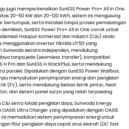
y juga memperkenalkan SunESS Power Pro+ All in One.
tas 20–50 kW dan 20–120 kWh, sistem ini mengusung
r bertumpuk, serta instalasi tanpa proses pemasangan
 demikian, SunESS Power Pro+ All in One cocok untuk
idensial maupun komersial dan industri (C&I) skala
 ini menggunakan inverter hibrida UT50 yang
 Sunwoda secara independen, mendukung
aya tanpa jeda (
seamless transfer
), kompatibel
 H Pro dan SunESS H StackPlus, serta mendukung
ra paralel. Dipadukan dengan SunESS Power Wallbox,
ampu menyatukan penyimpanan energi dan pengisian
trik (EV), serta mendukung beban listrik pintar,
heat
ator, dan sistem panel surya yang telah terpasang.
C&I serta lokasi pengisian daya, Sunwoda Energy
 OASIS Ultra Charger yang dipadukan dengan OASIS
usi ini memadukan sistem penyimpanan energi untuk
ngan fitur pengisian daya cepat arus searah (
DC fast