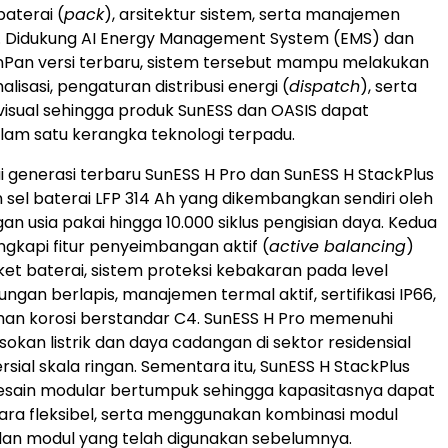
baterai (
pack
), arsitektur sistem, serta manajemen
s. Didukung AI Energy Management System (EMS) dan
nPan versi terbaru, sistem tersebut mampu melakukan
malisasi, pengaturan distribusi energi (
dispatch
), serta
isual sehingga produk SunESS dan OASIS dapat
lam satu kerangka teknologi terpadu.
i generasi terbaru SunESS H Pro dan SunESS H StackPlus
el baterai LFP 314 Ah yang dikembangkan sendiri oleh
n usia pakai hingga 10.000 siklus pengisian daya. Kedua
engkapi fitur penyeimbangan aktif (
active balancing
)
ket baterai, sistem proteksi kebakaran pada level
ungan berlapis, manajemen termal aktif, sertifikasi IP66,
han korosi berstandar C4. SunESS H Pro memenuhi
okan listrik dan daya cadangan di sektor residensial
ial skala ringan. Sementara itu, SunESS H StackPlus
sain modular bertumpuk sehingga kapasitasnya dapat
ra fleksibel, serta menggunakan kombinasi modul
dan modul yang telah digunakan sebelumnya.