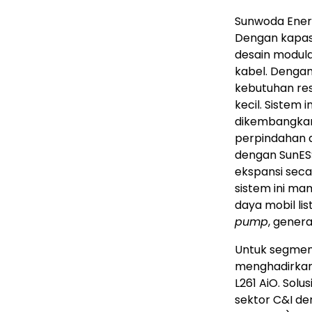
Sunwoda Energ
Dengan kapasi
desain modula
kabel. Dengan
kebutuhan res
kecil. Sistem
dikembangkan
perpindahan d
dengan SunESS
ekspansi seca
sistem ini m
daya mobil lis
pump
, gener
Untuk segmen 
menghadirkan
L261 AiO. Sol
sektor C&I de