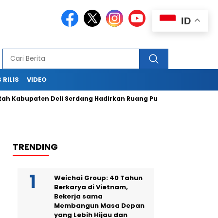
ID
 RILIS
VIDEO
paten Deli Serdang Hadirkan Ruang Publik Bersama melalui Pe
TRENDING
Weichai Group: 40 Tahun
Berkarya di Vietnam,
Bekerja sama
Membangun Masa Depan
yang Lebih Hijau dan