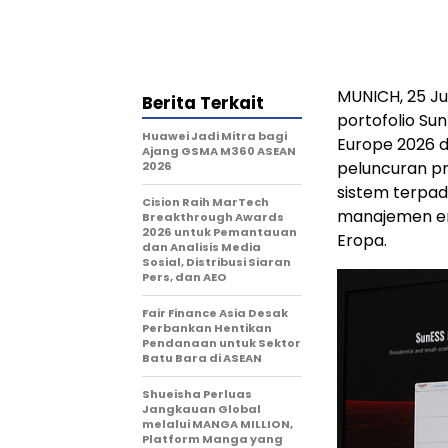
MUNICH, 25 J
Berita Terkait
portofolio Sun
Huawei Jadi Mitra bagi
Europe 2026 d
Ajang GSMA M360 ASEAN
peluncuran p
2026
sistem terpad
Cision Raih MarTech
manajemen ene
Breakthrough Awards
2026 untuk Pemantauan
Eropa.
dan Analisis Media
Sosial, Distribusi Siaran
Pers, dan AEO
Fair Finance Asia Desak
Perbankan Hentikan
Pendanaan untuk Sektor
Batu Bara di ASEAN
Shueisha Perluas
Jangkauan Global
melalui MANGA MILLION,
Platform Manga yang