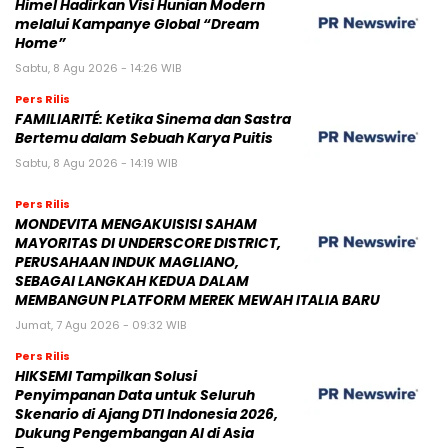
Himel Hadirkan Visi Hunian Modern
melalui Kampanye Global “Dream
Home”
Sabtu, 8 Agu 2026 - 14:26 WIB
Pers Rilis
FAMILIARITÉ: Ketika Sinema dan Sastra
Bertemu dalam Sebuah Karya Puitis
Sabtu, 8 Agu 2026 - 14:19 WIB
Pers Rilis
MONDEVITA MENGAKUISISI SAHAM
MAYORITAS DI UNDERSCORE DISTRICT,
PERUSAHAAN INDUK MAGLIANO,
SEBAGAI LANGKAH KEDUA DALAM
MEMBANGUN PLATFORM MEREK MEWAH ITALIA BARU
Jumat, 7 Agu 2026 - 09:32 WIB
Pers Rilis
HIKSEMI Tampilkan Solusi
Penyimpanan Data untuk Seluruh
Skenario di Ajang DTI Indonesia 2026,
Dukung Pengembangan AI di Asia