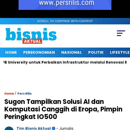
SCROLL TO CONTINUE WITH CONTENT
HOME
PEREKONOMIAN
NASIONAL
POLITIK
LIFESTYLE
niversity untuk Perbaikan Infrastruktur melalui Renovasi Ruang
/
Home
Pers Rilis
Sugon Tampilkan Solusi AI dan
Komputasi Canggih di Eropa, Pimpin
Peringkat IO500
Tim Bisnis Aktual
- Jurnalis