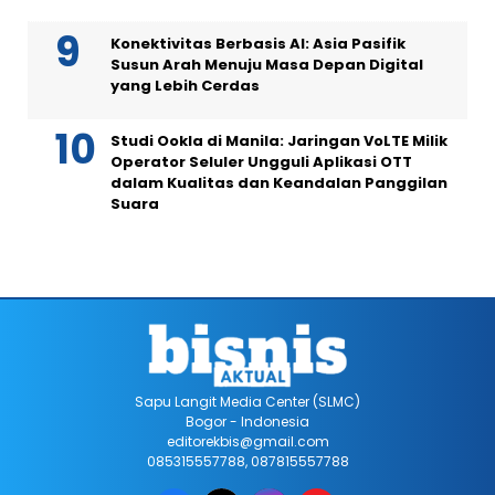
Konektivitas Berbasis AI: Asia Pasifik
Susun Arah Menuju Masa Depan Digital
yang Lebih Cerdas
Studi Ookla di Manila: Jaringan VoLTE Milik
Operator Seluler Ungguli Aplikasi OTT
dalam Kualitas dan Keandalan Panggilan
Suara
Sapu Langit Media Center (SLMC)
Bogor - Indonesia
editorekbis@gmail.com
085315557788, 087815557788