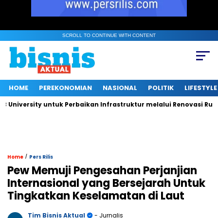
SCROLL TO CONTINUE WITH CONTENT
HOME
PEREKONOMIAN
NASIONAL
POLITIK
LIFESTYLE
versity untuk Perbaikan Infrastruktur melalui Renovasi Ruang P
/
Home
Pers Rilis
Pew Memuji Pengesahan Perjanjian
Internasional yang Bersejarah Untuk
Tingkatkan Keselamatan di Laut
Tim Bisnis Aktual
- Jurnalis