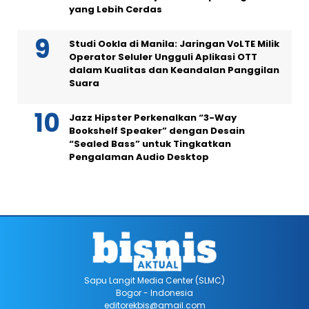
yang Lebih Cerdas
Studi Ookla di Manila: Jaringan VoLTE Milik
Operator Seluler Ungguli Aplikasi OTT
dalam Kualitas dan Keandalan Panggilan
Suara
Jazz Hipster Perkenalkan “3-Way
Bookshelf Speaker” dengan Desain
“Sealed Bass” untuk Tingkatkan
Pengalaman Audio Desktop
Sapu Langit Media Center (SLMC)
Bogor - Indonesia
editorekbis@gmail.com