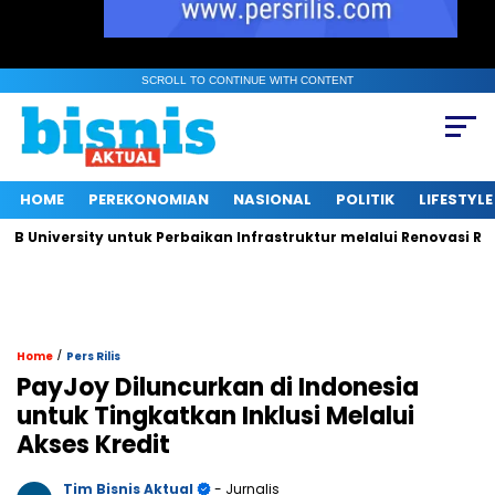
SCROLL TO CONTINUE WITH CONTENT
HOME
PEREKONOMIAN
NASIONAL
POLITIK
LIFESTYLE
iversity untuk Perbaikan Infrastruktur melalui Renovasi Ruang
/
Home
Pers Rilis
PayJoy Diluncurkan di Indonesia
untuk Tingkatkan Inklusi Melalui
Akses Kredit
Tim Bisnis Aktual
- Jurnalis