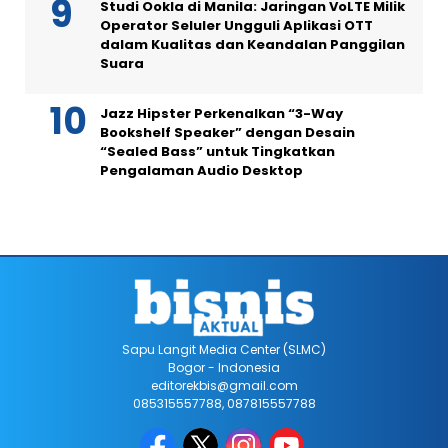
Studi Ookla di Manila: Jaringan VoLTE Milik
Operator Seluler Ungguli Aplikasi OTT
dalam Kualitas dan Keandalan Panggilan
Suara
Jazz Hipster Perkenalkan “3-Way
Bookshelf Speaker” dengan Desain
“Sealed Bass” untuk Tingkatkan
Pengalaman Audio Desktop
Sapu Langit Media Center (SLMC)
Bogor - Indonesia
editorekbis@gmail.com
085315557788, 087815557788