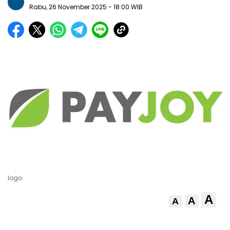
Rabu, 26 November 2025
- 18:00 WIB
logo
A
A
A